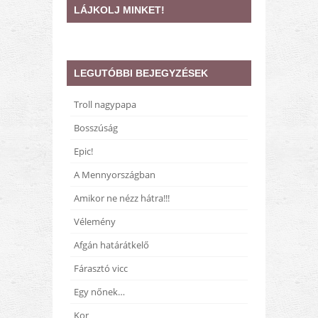
LÁJKOLJ MINKET!
LEGUTÓBBI BEJEGYZÉSEK
Troll nagypapa
Bosszúság
Epic!
A Mennyországban
Amikor ne nézz hátra!!!
Vélemény
Afgán határátkelő
Fárasztó vicc
Egy nőnek…
Kor