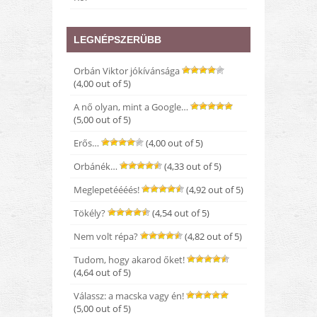
LEGNÉPSZERÜBB
Orbán Viktor jókívánsága
(4,00 out of 5)
A nő olyan, mint a Google…
(5,00 out of 5)
Erős…
(4,00 out of 5)
Orbánék…
(4,33 out of 5)
Meglepetéééés!
(4,92 out of 5)
Tökély?
(4,54 out of 5)
Nem volt répa?
(4,82 out of 5)
Tudom, hogy akarod őket!
(4,64 out of 5)
Válassz: a macska vagy én!
(5,00 out of 5)