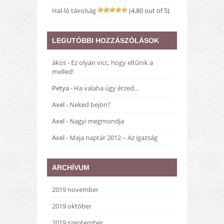
Hal-ló távolság
(4,80 out of 5)
LEGUTÓBBI HOZZÁSZÓLÁSOK
ákos
-
Ez olyan vicc, hogy eltűnik a
melled!
Petya
-
Ha valaha úgy érzed…
Axel
-
Neked bejön?
Axel
-
Nagyi megmondja
Axel
-
Maja naptár 2012 – Az igazság
ARCHÍVUM
2019 november
2019 október
2019 szeptember