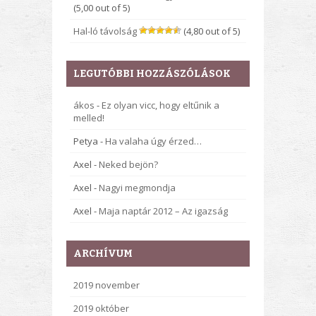
(5,00 out of 5)
Hal-ló távolság
(4,80 out of 5)
LEGUTÓBBI HOZZÁSZÓLÁSOK
ákos
-
Ez olyan vicc, hogy eltűnik a
melled!
Petya
-
Ha valaha úgy érzed…
Axel
-
Neked bejön?
Axel
-
Nagyi megmondja
Axel
-
Maja naptár 2012 – Az igazság
ARCHÍVUM
2019 november
2019 október