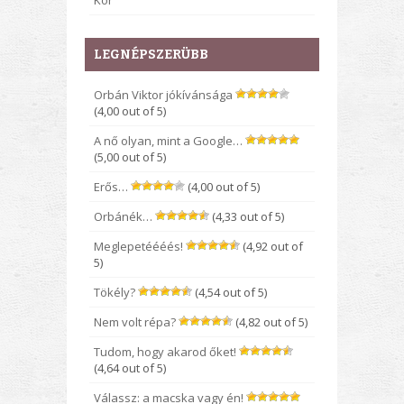
Kor
LEGNÉPSZERÜBB
Orbán Viktor jókívánsága
(4,00 out of 5)
A nő olyan, mint a Google…
(5,00 out of 5)
Erős…
(4,00 out of 5)
Orbánék…
(4,33 out of 5)
Meglepetéééés!
(4,92 out of
5)
Tökély?
(4,54 out of 5)
Nem volt répa?
(4,82 out of 5)
Tudom, hogy akarod őket!
(4,64 out of 5)
Válassz: a macska vagy én!