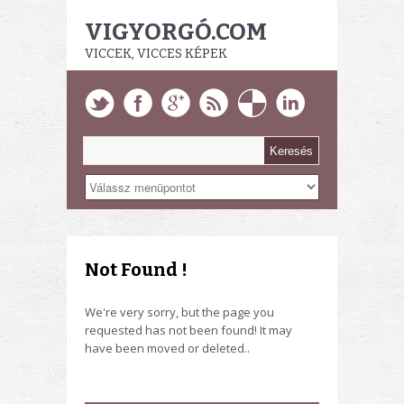
VIGYORGÓ.COM
VICCEK, VICCES KÉPEK
Not Found !
We're very sorry, but the page you
requested has not been found! It may
have been moved or deleted..