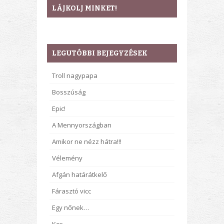
LÁJKOLJ MINKET!
LEGUTÓBBI BEJEGYZÉSEK
Troll nagypapa
Bosszúság
Epic!
A Mennyországban
Amikor ne nézz hátra!!!
Vélemény
Afgán határátkelő
Fárasztó vicc
Egy nőnek…