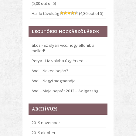
(5,00 out of 5)
Hal-ló távolság
(4,80 out of 5)
LEGUTÓBBI HOZZÁSZÓLÁSOK
ákos
-
Ez olyan vicc, hogy eltűnik a
melled!
Petya
-
Ha valaha úgy érzed…
Axel
-
Neked bejön?
Axel
-
Nagyi megmondja
Axel
-
Maja naptár 2012 – Az igazság
ARCHÍVUM
2019 november
2019 október