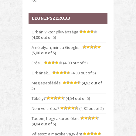
Kor
LEGNÉPSZERÜBB
Orbán Viktor jókívánsága
(4,00 out of 5)
A nő olyan, mint a Google…
(5,00 out of 5)
Erős…
(4,00 out of 5)
Orbánék…
(4,33 out of 5)
Meglepetéééés!
(4,92 out of
5)
Tökély?
(4,54 out of 5)
Nem volt répa?
(4,82 out of 5)
Tudom, hogy akarod őket!
(4,64 out of 5)
Válassz: a macska vagy én!