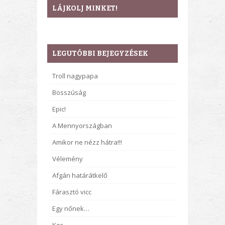
LÁJKOLJ MINKET!
LEGUTÓBBI BEJEGYZÉSEK
Troll nagypapa
Bosszúság
Epic!
A Mennyországban
Amikor ne nézz hátra!!!
Vélemény
Afgán határátkelő
Fárasztó vicc
Egy nőnek…