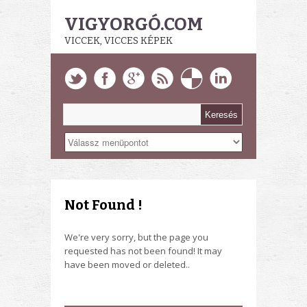
VIGYORGÓ.COM
VICCEK, VICCES KÉPEK
Not Found !
We're very sorry, but the page you
requested has not been found! It may
have been moved or deleted..