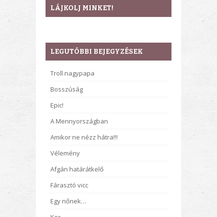
LÁJKOLJ MINKET!
LEGUTÓBBI BEJEGYZÉSEK
Troll nagypapa
Bosszúság
Epic!
A Mennyországban
Amikor ne nézz hátra!!!
Vélemény
Afgán határátkelő
Fárasztó vicc
Egy nőnek…