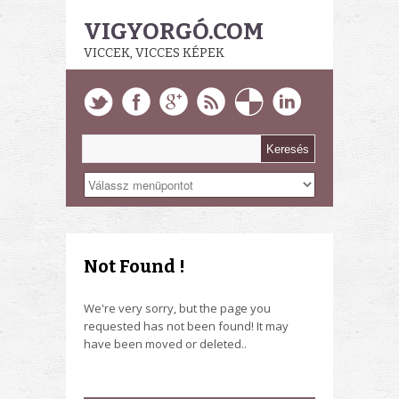
VIGYORGÓ.COM
VICCEK, VICCES KÉPEK
Not Found !
We're very sorry, but the page you
requested has not been found! It may
have been moved or deleted..