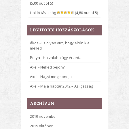
(5,00 out of 5)
Hal-ló távolság
(4,80 out of 5)
LEGUTÓBBI HOZZÁSZÓLÁSOK
ákos
-
Ez olyan vicc, hogy eltűnik a
melled!
Petya
-
Ha valaha úgy érzed…
Axel
-
Neked bejön?
Axel
-
Nagyi megmondja
Axel
-
Maja naptár 2012 – Az igazság
ARCHÍVUM
2019 november
2019 október