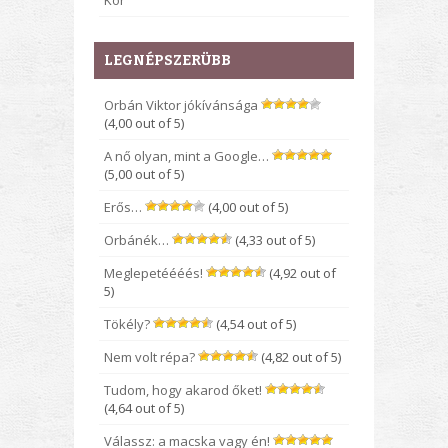
Kor
LEGNÉPSZERÜBB
Orbán Viktor jókívánsága
(4,00 out of 5)
A nő olyan, mint a Google…
(5,00 out of 5)
Erős…
(4,00 out of 5)
Orbánék…
(4,33 out of 5)
Meglepetéééés!
(4,92 out of
5)
Tökély?
(4,54 out of 5)
Nem volt répa?
(4,82 out of 5)
Tudom, hogy akarod őket!
(4,64 out of 5)
Válassz: a macska vagy én!