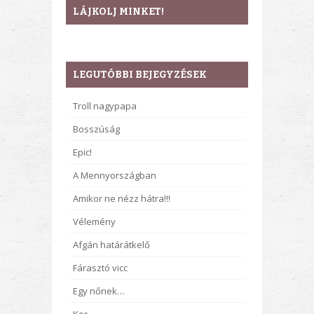
LÁJKOLJ MINKET!
LEGUTÓBBI BEJEGYZÉSEK
Troll nagypapa
Bosszúság
Epic!
A Mennyországban
Amikor ne nézz hátra!!!
Vélemény
Afgán határátkelő
Fárasztó vicc
Egy nőnek…