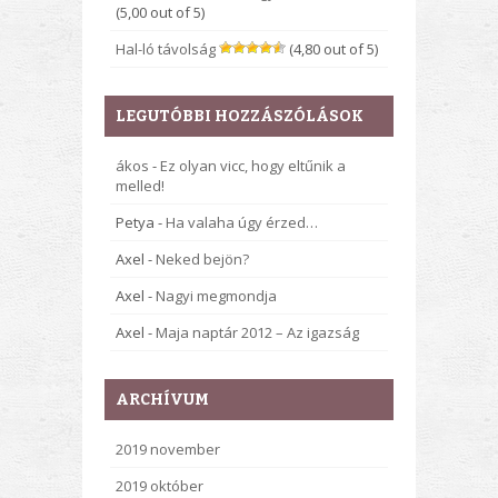
(5,00 out of 5)
Hal-ló távolság
(4,80 out of 5)
LEGUTÓBBI HOZZÁSZÓLÁSOK
ákos
-
Ez olyan vicc, hogy eltűnik a
melled!
Petya
-
Ha valaha úgy érzed…
Axel
-
Neked bejön?
Axel
-
Nagyi megmondja
Axel
-
Maja naptár 2012 – Az igazság
ARCHÍVUM
2019 november
2019 október