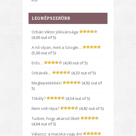
Kor
LEGNÉPSZERÜBB
Orbán Viktor jókívánsága
(4,00 out of 5)
A nő olyan, mint a Google…
(5,00 out of 5)
Erős…
(4,00 out of 5)
Orbánék…
(4,33 out of 5)
Meglepetéééés!
(4,92 out of
5)
Tökély?
(4,54 out of 5)
Nem volt répa?
(4,82 out of 5)
Tudom, hogy akarod őket!
(4,64 out of 5)
Válassz: a macska vagy én!