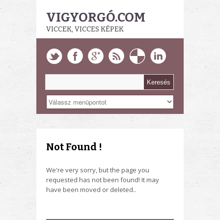
VIGYORGÓ.COM
VICCEK, VICCES KÉPEK
Not Found !
We're very sorry, but the page you
requested has not been found! It may
have been moved or deleted..