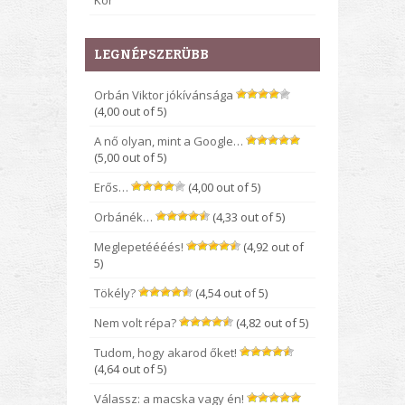
Kor
LEGNÉPSZERÜBB
Orbán Viktor jókívánsága
(4,00 out of 5)
A nő olyan, mint a Google…
(5,00 out of 5)
Erős…
(4,00 out of 5)
Orbánék…
(4,33 out of 5)
Meglepetéééés!
(4,92 out of
5)
Tökély?
(4,54 out of 5)
Nem volt répa?
(4,82 out of 5)
Tudom, hogy akarod őket!
(4,64 out of 5)
Válassz: a macska vagy én!