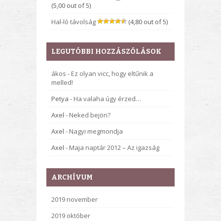
(5,00 out of 5)
Hal-ló távolság
(4,80 out of 5)
LEGUTÓBBI HOZZÁSZÓLÁSOK
ákos
-
Ez olyan vicc, hogy eltűnik a
melled!
Petya
-
Ha valaha úgy érzed…
Axel
-
Neked bejön?
Axel
-
Nagyi megmondja
Axel
-
Maja naptár 2012 – Az igazság
ARCHÍVUM
2019 november
2019 október