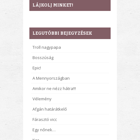
LÁJKOLJ MINKET!
LEGUTÓBBI BEJEGYZÉSEK
Troll nagypapa
Bosszúság
Epic!
A Mennyországban
Amikor ne nézz hátra!!!
Vélemény
Afgán határátkelő
Fárasztó vicc
Egy nőnek…