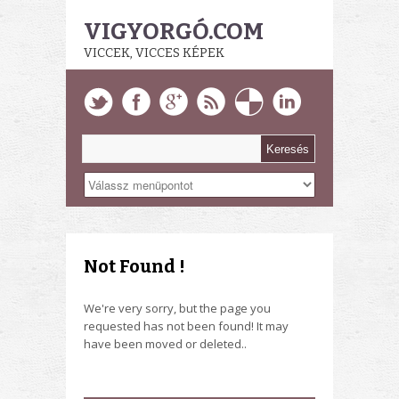
VIGYORGÓ.COM
VICCEK, VICCES KÉPEK
Not Found !
We're very sorry, but the page you
requested has not been found! It may
have been moved or deleted..