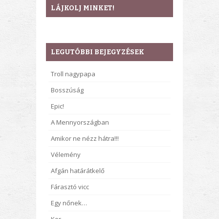
LÁJKOLJ MINKET!
LEGUTÓBBI BEJEGYZÉSEK
Troll nagypapa
Bosszúság
Epic!
A Mennyországban
Amikor ne nézz hátra!!!
Vélemény
Afgán határátkelő
Fárasztó vicc
Egy nőnek…