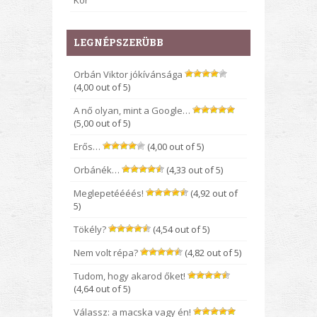
Kor
LEGNÉPSZERÜBB
Orbán Viktor jókívánsága
(4,00 out of 5)
A nő olyan, mint a Google…
(5,00 out of 5)
Erős…
(4,00 out of 5)
Orbánék…
(4,33 out of 5)
Meglepetéééés!
(4,92 out of
5)
Tökély?
(4,54 out of 5)
Nem volt répa?
(4,82 out of 5)
Tudom, hogy akarod őket!
(4,64 out of 5)
Válassz: a macska vagy én!