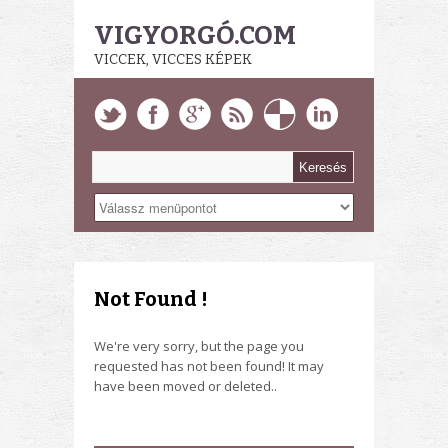
VIGYORGÓ.COM
VICCEK, VICCES KÉPEK
Not Found !
We're very sorry, but the page you
requested has not been found! It may
have been moved or deleted..