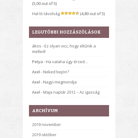
(5,00 out of 5)
Hal-ló távolság
(4,80 out of 5)
LEGUTÓBBI HOZZÁSZÓLÁSOK
ákos
-
Ez olyan vicc, hogy eltűnik a
melled!
Petya
-
Ha valaha úgy érzed…
Axel
-
Neked bejön?
Axel
-
Nagyi megmondja
Axel
-
Maja naptár 2012 – Az igazság
ARCHÍVUM
2019 november
2019 október