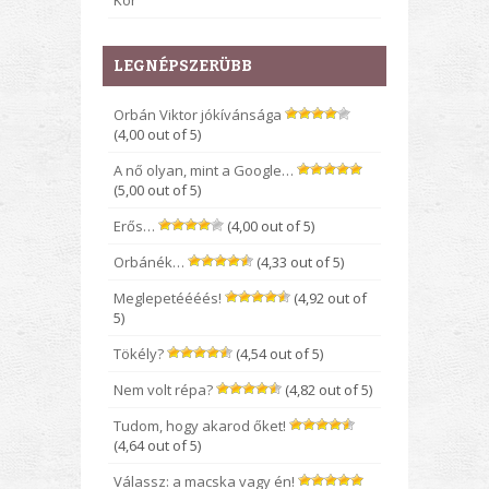
Kor
LEGNÉPSZERÜBB
Orbán Viktor jókívánsága
(4,00 out of 5)
A nő olyan, mint a Google…
(5,00 out of 5)
Erős…
(4,00 out of 5)
Orbánék…
(4,33 out of 5)
Meglepetéééés!
(4,92 out of
5)
Tökély?
(4,54 out of 5)
Nem volt répa?
(4,82 out of 5)
Tudom, hogy akarod őket!
(4,64 out of 5)
Válassz: a macska vagy én!