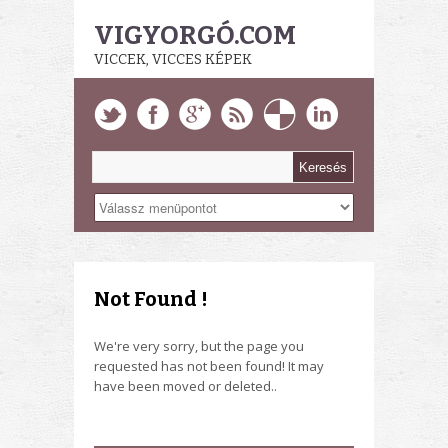
VIGYORGÓ.COM
VICCEK, VICCES KÉPEK
Not Found !
We're very sorry, but the page you
requested has not been found! It may
have been moved or deleted..