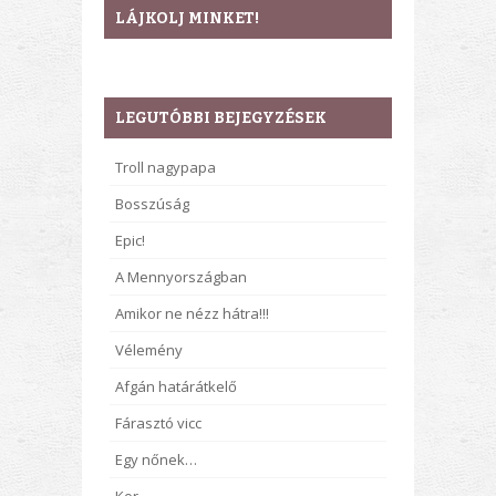
LÁJKOLJ MINKET!
LEGUTÓBBI BEJEGYZÉSEK
Troll nagypapa
Bosszúság
Epic!
A Mennyországban
Amikor ne nézz hátra!!!
Vélemény
Afgán határátkelő
Fárasztó vicc
Egy nőnek…