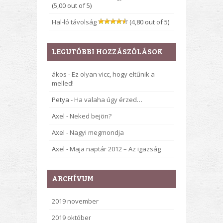
(5,00 out of 5)
Hal-ló távolság
(4,80 out of 5)
LEGUTÓBBI HOZZÁSZÓLÁSOK
ákos
-
Ez olyan vicc, hogy eltűnik a
melled!
Petya
-
Ha valaha úgy érzed…
Axel
-
Neked bejön?
Axel
-
Nagyi megmondja
Axel
-
Maja naptár 2012 – Az igazság
ARCHÍVUM
2019 november
2019 október