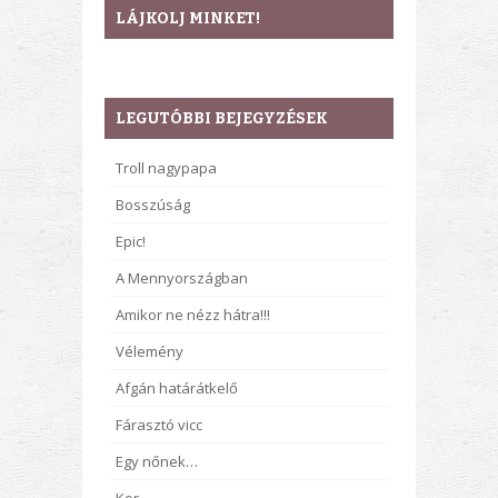
LÁJKOLJ MINKET!
LEGUTÓBBI BEJEGYZÉSEK
Troll nagypapa
Bosszúság
Epic!
A Mennyországban
Amikor ne nézz hátra!!!
Vélemény
Afgán határátkelő
Fárasztó vicc
Egy nőnek…