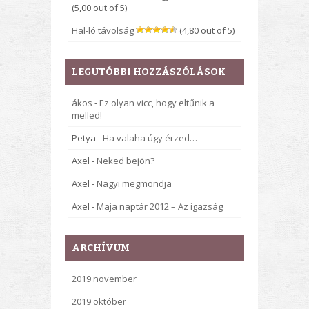
(5,00 out of 5)
Hal-ló távolság
(4,80 out of 5)
LEGUTÓBBI HOZZÁSZÓLÁSOK
ákos
-
Ez olyan vicc, hogy eltűnik a
melled!
Petya
-
Ha valaha úgy érzed…
Axel
-
Neked bejön?
Axel
-
Nagyi megmondja
Axel
-
Maja naptár 2012 – Az igazság
ARCHÍVUM
2019 november
2019 október