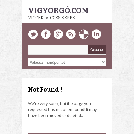
VIGYORGÓ.COM
VICCEK, VICCES KÉPEK
Not Found !
We're very sorry, but the page you
requested has not been found! It may
have been moved or deleted..