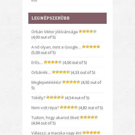
Kor
LEGNÉPSZERÜBB
Orbán Viktor jókívánsága
(4,00 out of 5)
A nő olyan, mint a Google…
(5,00 out of 5)
Erős…
(4,00 out of 5)
Orbánék…
(4,33 out of 5)
Meglepetéééés!
(4,92 out of
5)
Tökély?
(4,54 out of 5)
Nem volt répa?
(4,82 out of 5)
Tudom, hogy akarod őket!
(4,64 out of 5)
Válassz: a macska vagy én!