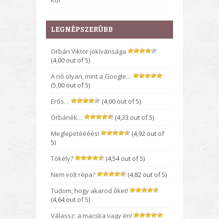
Kor
LEGNÉPSZERÜBB
Orbán Viktor jókívánsága
(4,00 out of 5)
A nő olyan, mint a Google…
(5,00 out of 5)
Erős…
(4,00 out of 5)
Orbánék…
(4,33 out of 5)
Meglepetéééés!
(4,92 out of
5)
Tökély?
(4,54 out of 5)
Nem volt répa?
(4,82 out of 5)
Tudom, hogy akarod őket!
(4,64 out of 5)
Válassz: a macska vagy én!