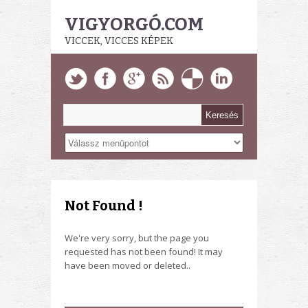
VIGYORGÓ.COM
VICCEK, VICCES KÉPEK
Not Found !
We're very sorry, but the page you
requested has not been found! It may
have been moved or deleted..