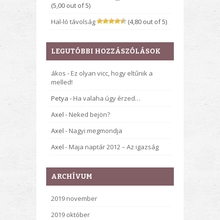
(5,00 out of 5)
Hal-ló távolság
(4,80 out of 5)
LEGUTÓBBI HOZZÁSZÓLÁSOK
ákos
-
Ez olyan vicc, hogy eltűnik a
melled!
Petya
-
Ha valaha úgy érzed…
Axel
-
Neked bejön?
Axel
-
Nagyi megmondja
Axel
-
Maja naptár 2012 – Az igazság
ARCHÍVUM
2019 november
2019 október