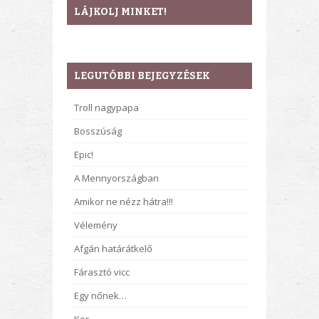
LÁJKOLJ MINKET!
LEGUTÓBBI BEJEGYZÉSEK
Troll nagypapa
Bosszúság
Epic!
A Mennyországban
Amikor ne nézz hátra!!!
Vélemény
Afgán határátkelő
Fárasztó vicc
Egy nőnek…