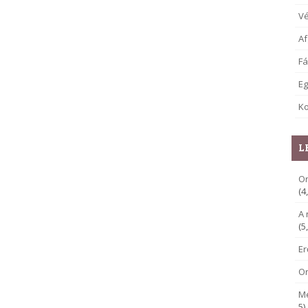
V
Af
Fá
E
Ko
L
Or
(4
A 
(5
E
O
M
5)