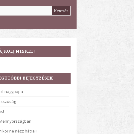
ÁJKOLJ MINKET!
EGUTÓBBI BEJEGYZÉSEK
oll nagypapa
osszúság
ic!
 Mennyországban
ikor ne nézz hátra!!!