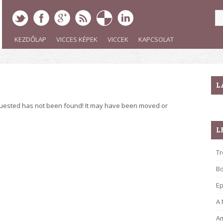
KEZDŐLAP
VICCES KÉPEK
VICCEK
KAPCSOLAT
L
quested has not been found! It may have been moved or
L
Tr
B
Ep
A
Am