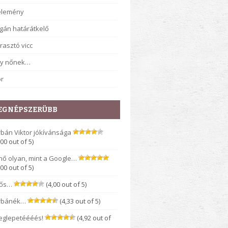
élemény
gán határátkelő
rasztó vicc
gy nőnek…
r
EGNÉPSZERÜBB
bán Viktor jókívánsága
,00 out of 5)
nő olyan, mint a Google…
,00 out of 5)
rős…
(4,00 out of 5)
rbánék…
(4,33 out of 5)
eglepetéééés!
(4,92 out of