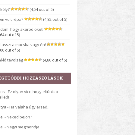
kély?
(4,54 out of 5)
m volt répa?
(4,82 out of 5)
dom, hogy akarod őket!
,64 out of 5)
lassz: a macska vagy én!
,00 out of 5)
l-ló távolság
(4,80 out of 5)
EGUTÓBBI HOZZÁSZÓLÁSOK
kos
-
Ez olyan vicc, hogy eltűnik a
lled!
tya
-
Ha valaha úgy érzed…
el
-
Neked bejön?
el
-
Nagyi megmondja