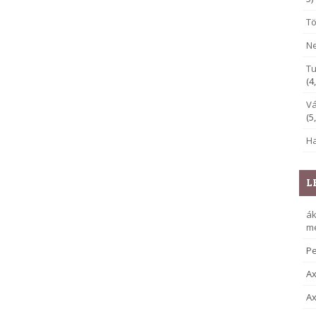
Tö
Ne
Tu
(4
Vá
(5
Ha
L
á
me
Pe
Ax
Ax