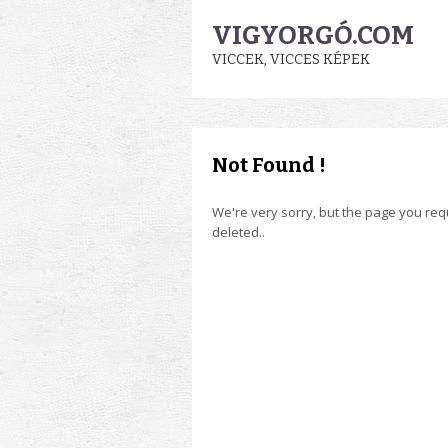
VIGYORGÓ.COM
VICCEK, VICCES KÉPEK
Not Found !
We're very sorry, but the page you re
deleted..