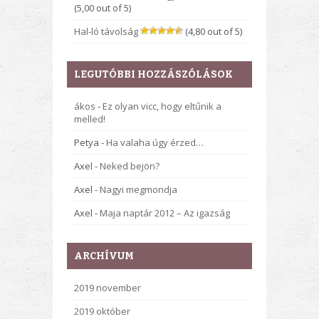
(5,00 out of 5)
Hal-ló távolság
(4,80 out of 5)
LEGUTÓBBI HOZZÁSZÓLÁSOK
ákos
-
Ez olyan vicc, hogy eltűnik a
melled!
Petya
-
Ha valaha úgy érzed…
Axel
-
Neked bejön?
Axel
-
Nagyi megmondja
Axel
-
Maja naptár 2012 – Az igazság
ARCHÍVUM
2019 november
2019 október