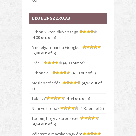
Kor
LEGNÉPSZERÜBB
Orbán Viktor jókívánsága
(4,00 out of 5)
A nő olyan, mint a Google…
(5,00 out of 5)
Erős…
(4,00 out of 5)
Orbánék…
(4,33 out of 5)
Meglepetéééés!
(4,92 out of
5)
Tökély?
(4,54 out of 5)
Nem volt répa?
(4,82 out of 5)
Tudom, hogy akarod őket!
(4,64 out of 5)
Válassz: a macska vagy én!