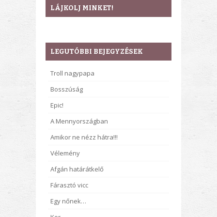
LÁJKOLJ MINKET!
LEGUTÓBBI BEJEGYZÉSEK
Troll nagypapa
Bosszúság
Epic!
A Mennyországban
Amikor ne nézz hátra!!!
Vélemény
Afgán határátkelő
Fárasztó vicc
Egy nőnek…