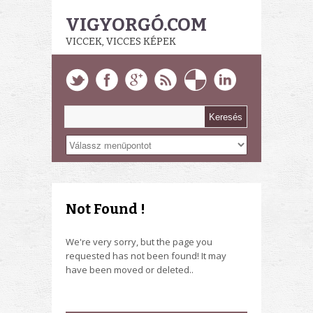
VIGYORGÓ.COM
VICCEK, VICCES KÉPEK
Not Found !
We're very sorry, but the page you
requested has not been found! It may
have been moved or deleted..