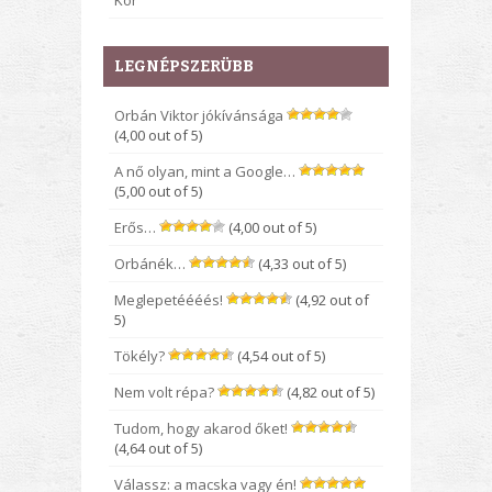
Kor
LEGNÉPSZERÜBB
Orbán Viktor jókívánsága
(4,00 out of 5)
A nő olyan, mint a Google…
(5,00 out of 5)
Erős…
(4,00 out of 5)
Orbánék…
(4,33 out of 5)
Meglepetéééés!
(4,92 out of
5)
Tökély?
(4,54 out of 5)
Nem volt répa?
(4,82 out of 5)
Tudom, hogy akarod őket!
(4,64 out of 5)
Válassz: a macska vagy én!