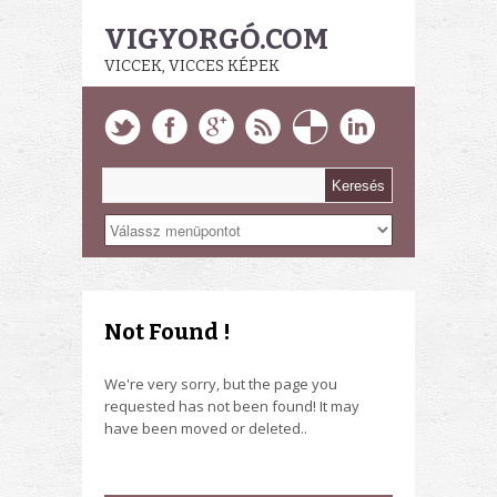
VIGYORGÓ.COM
VICCEK, VICCES KÉPEK
Not Found !
We're very sorry, but the page you
requested has not been found! It may
have been moved or deleted..