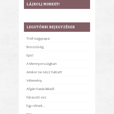
LÁJKOLJ MINKET!
LEGUTÓBBI BEJEGYZÉSEK
Troll nagypapa
Bosszúság
Epic!
A Mennyországban
Amikor ne nézz hátra!!!
Vélemény
Afgán határátkelő
Fárasztó vicc
Egy nőnek…