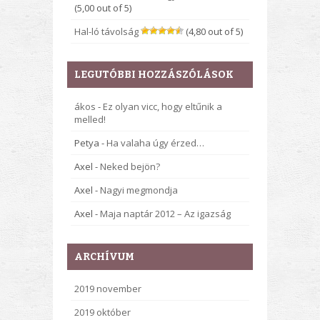
(5,00 out of 5)
Hal-ló távolság
(4,80 out of 5)
LEGUTÓBBI HOZZÁSZÓLÁSOK
ákos
-
Ez olyan vicc, hogy eltűnik a
melled!
Petya
-
Ha valaha úgy érzed…
Axel
-
Neked bejön?
Axel
-
Nagyi megmondja
Axel
-
Maja naptár 2012 – Az igazság
ARCHÍVUM
2019 november
2019 október