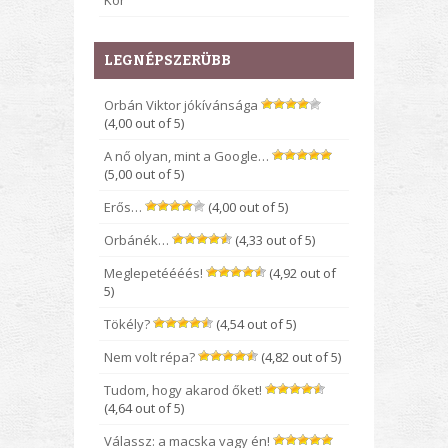
Kor
LEGNÉPSZERÜBB
Orbán Viktor jókívánsága
(4,00 out of 5)
A nő olyan, mint a Google…
(5,00 out of 5)
Erős…
(4,00 out of 5)
Orbánék…
(4,33 out of 5)
Meglepetéééés!
(4,92 out of
5)
Tökély?
(4,54 out of 5)
Nem volt répa?
(4,82 out of 5)
Tudom, hogy akarod őket!
(4,64 out of 5)
Válassz: a macska vagy én!