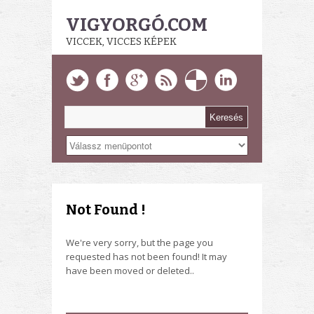
VIGYORGÓ.COM
VICCEK, VICCES KÉPEK
Not Found !
We're very sorry, but the page you
requested has not been found! It may
have been moved or deleted..