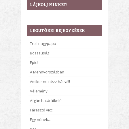
LÁJKOLJ MINKET!
LEGUTÓBBI BEJEGYZÉSEK
Troll nagypapa
Bosszúság
Epic!
A Mennyországban
Amikor ne nézz hátra!!!
Vélemény
Afgán határátkelő
Fárasztó vicc
Egy nőnek…