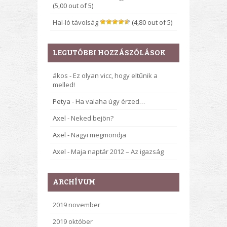
(5,00 out of 5)
Hal-ló távolság
(4,80 out of 5)
LEGUTÓBBI HOZZÁSZÓLÁSOK
ákos
-
Ez olyan vicc, hogy eltűnik a
melled!
Petya
-
Ha valaha úgy érzed…
Axel
-
Neked bejön?
Axel
-
Nagyi megmondja
Axel
-
Maja naptár 2012 – Az igazság
ARCHÍVUM
2019 november
2019 október