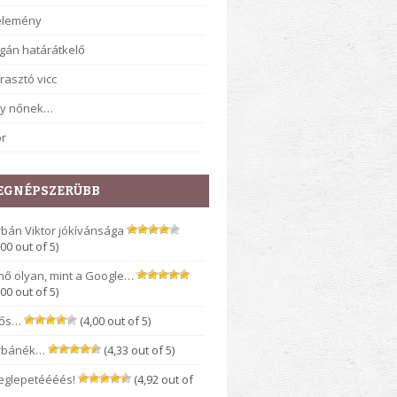
élemény
gán határátkelő
rasztó vicc
gy nőnek…
r
EGNÉPSZERÜBB
bán Viktor jókívánsága
,00 out of 5)
nő olyan, mint a Google…
,00 out of 5)
rős…
(4,00 out of 5)
rbánék…
(4,33 out of 5)
eglepetéééés!
(4,92 out of