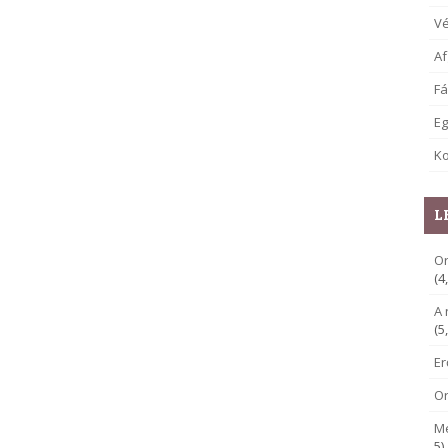
V
Af
Fá
E
Ko
L
Or
(4
A 
(5
E
O
M
5)