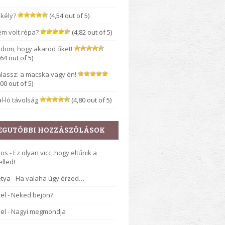
kély?
(4,54 out of 5)
m volt répa?
(4,82 out of 5)
dom, hogy akarod őket!
,64 out of 5)
lassz: a macska vagy én!
,00 out of 5)
l-ló távolság
(4,80 out of 5)
EGUTÓBBI HOZZÁSZÓLÁSOK
kos
-
Ez olyan vicc, hogy eltűnik a
lled!
tya
-
Ha valaha úgy érzed…
el
-
Neked bejön?
el
-
Nagyi megmondja