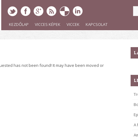
KEZDŐLAP
VICCES KÉPEK
VICCEK
KAPCSOLAT
L
quested has not been found! It may have been moved or
L
Tr
B
Ep
A
Am