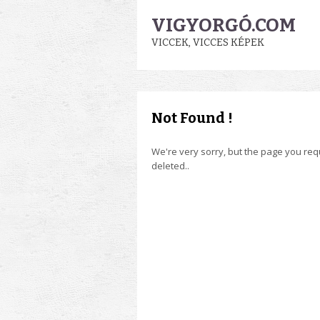
VIGYORGÓ.COM
VICCEK, VICCES KÉPEK
Not Found !
We're very sorry, but the page you re
deleted..