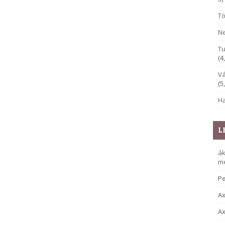
Tö
Ne
Tu
(4
Vá
(5
Ha
L
á
me
Pe
Ax
Ax