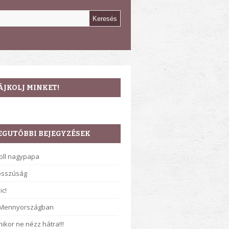
ÁJKOLJ MINKET!
EGUTÓBBI BEJEGYZÉSEK
oll nagypapa
osszúság
ic!
 Mennyországban
ikor ne nézz hátra!!!