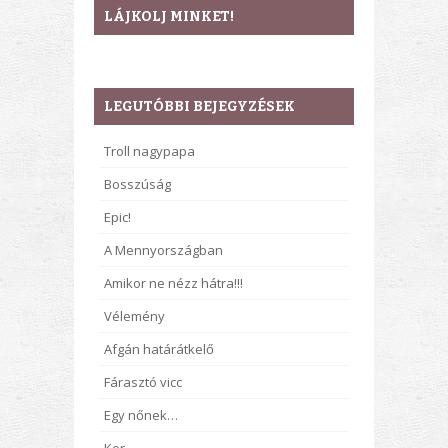
LÁJKOLJ MINKET!
LEGUTÓBBI BEJEGYZÉSEK
Troll nagypapa
Bosszúság
Epic!
A Mennyországban
Amikor ne nézz hátra!!!
Vélemény
Afgán határátkelő
Fárasztó vicc
Egy nőnek…