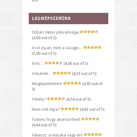
Kor
LEGNÉPSZERÜBB
Orbán Viktor jókívánsága
(4,00 out of 5)
A nő olyan, mint a Google…
(5,00 out of 5)
Erős…
(4,00 out of 5)
Orbánék…
(4,33 out of 5)
Meglepetéééés!
(4,92 out of
5)
Tökély?
(4,54 out of 5)
Nem volt répa?
(4,82 out of 5)
Tudom, hogy akarod őket!
(4,64 out of 5)
Válassz: a macska vagy én!