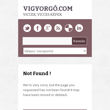
VIGYORGÓ.COM
VICCEK, VICCES KÉPEK
Not Found !
We're very sorry, but the page you
requested has not been found! It may
have been moved or deleted..