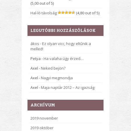
(5,00 out of 5)
Hal-ló távolság
(4,80 out of 5)
LEGUTÓBBI HOZZÁSZÓLÁSOK
ákos
-
Ez olyan vicc, hogy eltűnik a
melled!
Petya
-
Ha valaha úgy érzed…
Axel
-
Neked bejön?
Axel
-
Nagyi megmondja
Axel
-
Maja naptár 2012 – Az igazság
ARCHÍVUM
2019 november
2019 október