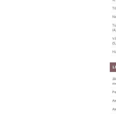
Tö
Ne
Tu
(4
Vá
(5
Ha
L
á
me
Pe
Ax
Ax