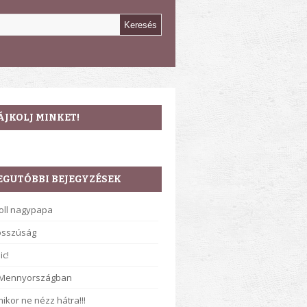
ÁJKOLJ MINKET!
EGUTÓBBI BEJEGYZÉSEK
oll nagypapa
osszúság
ic!
 Mennyországban
ikor ne nézz hátra!!!