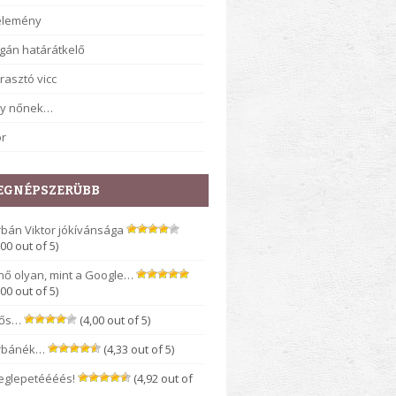
élemény
gán határátkelő
rasztó vicc
gy nőnek…
r
EGNÉPSZERÜBB
bán Viktor jókívánsága
,00 out of 5)
nő olyan, mint a Google…
,00 out of 5)
rős…
(4,00 out of 5)
rbánék…
(4,33 out of 5)
eglepetéééés!
(4,92 out of