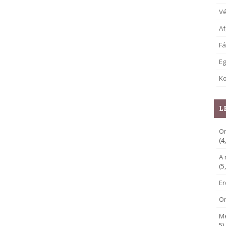
V
Af
Fá
E
Ko
L
Or
(4
A 
(5
E
O
M
5)