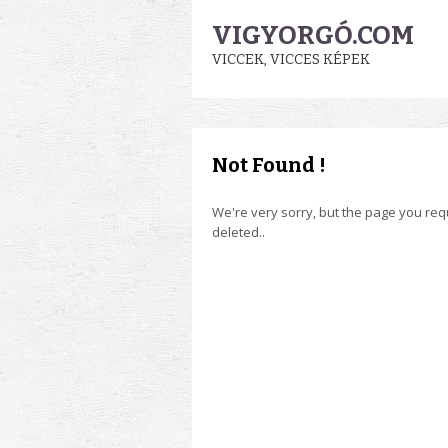
VIGYORGÓ.COM
VICCEK, VICCES KÉPEK
Not Found !
We're very sorry, but the page you re
deleted..