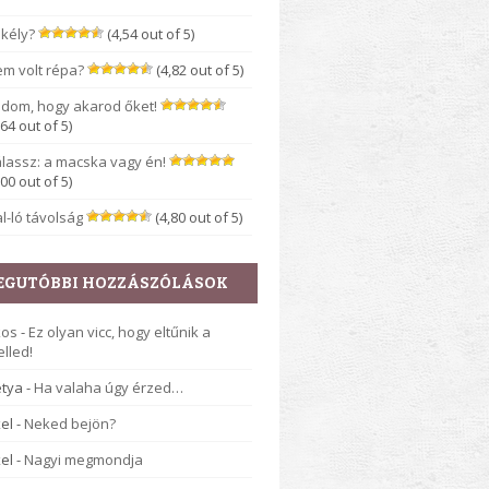
kély?
(4,54 out of 5)
m volt répa?
(4,82 out of 5)
dom, hogy akarod őket!
,64 out of 5)
lassz: a macska vagy én!
,00 out of 5)
l-ló távolság
(4,80 out of 5)
EGUTÓBBI HOZZÁSZÓLÁSOK
kos
-
Ez olyan vicc, hogy eltűnik a
lled!
tya
-
Ha valaha úgy érzed…
el
-
Neked bejön?
el
-
Nagyi megmondja