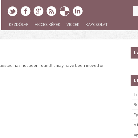
KEZDŐLAP
VICCES KÉPEK
VICCEK
KAPCSOLAT
L
quested has not been found! It may have been moved or
L
Tr
B
Ep
A
Am