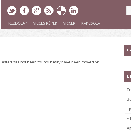
KEZDŐLAP
VICCES KÉPEK
VICCEK
KAPCSOLAT
L
quested has not been found! It may have been moved or
L
Tr
B
Ep
A
Am