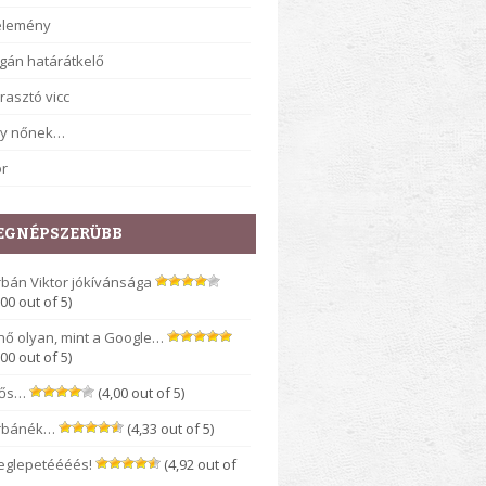
élemény
gán határátkelő
rasztó vicc
gy nőnek…
r
EGNÉPSZERÜBB
bán Viktor jókívánsága
,00 out of 5)
nő olyan, mint a Google…
,00 out of 5)
rős…
(4,00 out of 5)
rbánék…
(4,33 out of 5)
eglepetéééés!
(4,92 out of