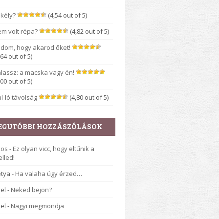
kély?
(4,54 out of 5)
m volt répa?
(4,82 out of 5)
dom, hogy akarod őket!
,64 out of 5)
lassz: a macska vagy én!
,00 out of 5)
l-ló távolság
(4,80 out of 5)
EGUTÓBBI HOZZÁSZÓLÁSOK
kos
-
Ez olyan vicc, hogy eltűnik a
lled!
tya
-
Ha valaha úgy érzed…
el
-
Neked bejön?
el
-
Nagyi megmondja