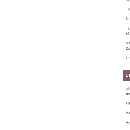
Tö
Ne
Tu
(4
Vá
(5
Ha
L
á
me
Pe
Ax
Ax