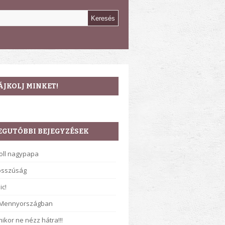
ÁJKOLJ MINKET!
EGUTÓBBI BEJEGYZÉSEK
oll nagypapa
osszúság
ic!
 Mennyországban
ikor ne nézz hátra!!!