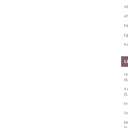
V
Af
Fá
E
Ko
L
Or
(4
A 
(5
E
O
M
5)