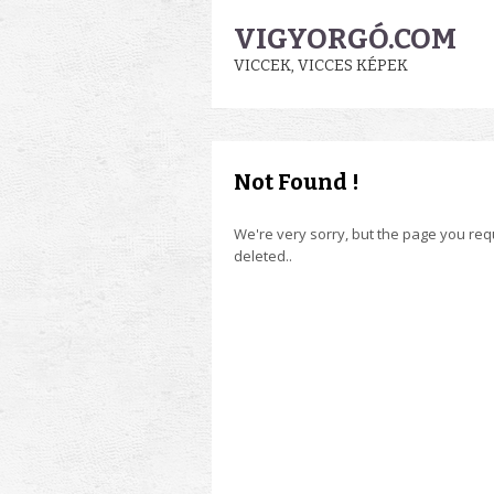
VIGYORGÓ.COM
VICCEK, VICCES KÉPEK
Not Found !
We're very sorry, but the page you re
deleted..