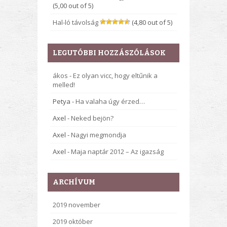
(5,00 out of 5)
Hal-ló távolság
(4,80 out of 5)
LEGUTÓBBI HOZZÁSZÓLÁSOK
ákos
-
Ez olyan vicc, hogy eltűnik a
melled!
Petya
-
Ha valaha úgy érzed…
Axel
-
Neked bejön?
Axel
-
Nagyi megmondja
Axel
-
Maja naptár 2012 – Az igazság
ARCHÍVUM
2019 november
2019 október