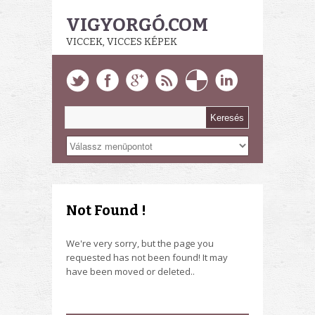
VIGYORGÓ.COM
VICCEK, VICCES KÉPEK
Not Found !
We're very sorry, but the page you
requested has not been found! It may
have been moved or deleted..