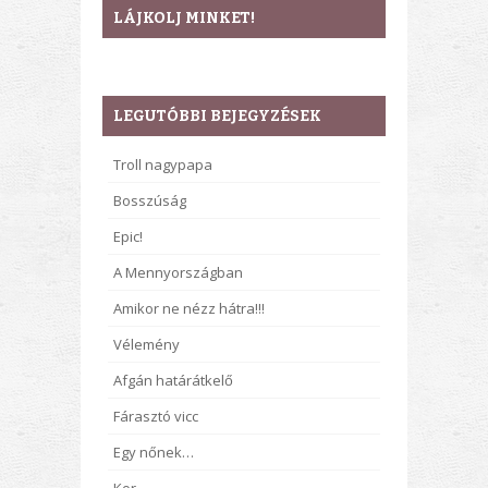
LÁJKOLJ MINKET!
LEGUTÓBBI BEJEGYZÉSEK
Troll nagypapa
Bosszúság
Epic!
A Mennyországban
Amikor ne nézz hátra!!!
Vélemény
Afgán határátkelő
Fárasztó vicc
Egy nőnek…