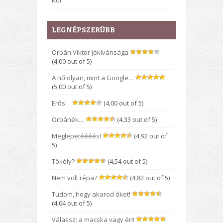
Kor
LEGNÉPSZERÜBB
Orbán Viktor jókívánsága
(4,00 out of 5)
A nő olyan, mint a Google…
(5,00 out of 5)
Erős…
(4,00 out of 5)
Orbánék…
(4,33 out of 5)
Meglepetéééés!
(4,92 out of
5)
Tökély?
(4,54 out of 5)
Nem volt répa?
(4,82 out of 5)
Tudom, hogy akarod őket!
(4,64 out of 5)
Válassz: a macska vagy én!