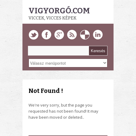
VIGYORGÓ.COM
VICCEK, VICCES KÉPEK
Not Found !
We're very sorry, but the page you
requested has not been found! It may
have been moved or deleted..