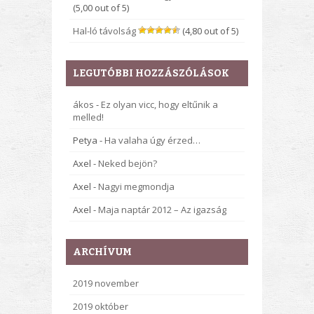
(5,00 out of 5)
Hal-ló távolság
(4,80 out of 5)
LEGUTÓBBI HOZZÁSZÓLÁSOK
ákos
-
Ez olyan vicc, hogy eltűnik a
melled!
Petya
-
Ha valaha úgy érzed…
Axel
-
Neked bejön?
Axel
-
Nagyi megmondja
Axel
-
Maja naptár 2012 – Az igazság
ARCHÍVUM
2019 november
2019 október