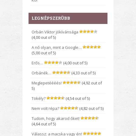
Kor
LEGNÉPSZERÜBB
Orbán Viktor jókívánsága
(4,00 out of 5)
A nő olyan, mint a Google…
(5,00 out of 5)
Erős…
(4,00 out of 5)
Orbánék…
(4,33 out of 5)
Meglepetéééés!
(4,92 out of
5)
Tökély?
(4,54 out of 5)
Nem volt répa?
(4,82 out of 5)
Tudom, hogy akarod őket!
(4,64 out of 5)
Válassz: a macska vagy én!