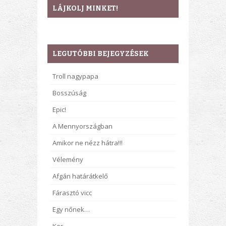
LÁJKOLJ MINKET!
LEGUTÓBBI BEJEGYZÉSEK
Troll nagypapa
Bosszúság
Epic!
A Mennyországban
Amikor ne nézz hátra!!!
Vélemény
Afgán határátkelő
Fárasztó vicc
Egy nőnek…