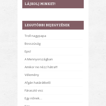
LÁJKOLJ MINKET!
LEGUTÓBBI BEJEGYZÉSEK
Troll nagypapa
Bosszúság
Epic!
A Mennyországban
Amikor ne nézz hátra!!!
Vélemény
Afgán határátkelő
Fárasztó vicc
Egy nőnek…