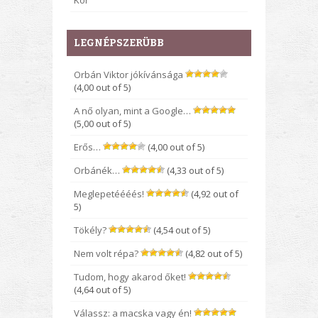
Kor
LEGNÉPSZERÜBB
Orbán Viktor jókívánsága
(4,00 out of 5)
A nő olyan, mint a Google…
(5,00 out of 5)
Erős…
(4,00 out of 5)
Orbánék…
(4,33 out of 5)
Meglepetéééés!
(4,92 out of
5)
Tökély?
(4,54 out of 5)
Nem volt répa?
(4,82 out of 5)
Tudom, hogy akarod őket!
(4,64 out of 5)
Válassz: a macska vagy én!