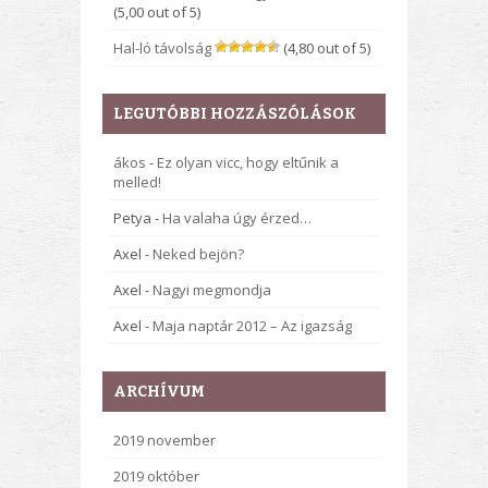
(5,00 out of 5)
Hal-ló távolság
(4,80 out of 5)
LEGUTÓBBI HOZZÁSZÓLÁSOK
ákos
-
Ez olyan vicc, hogy eltűnik a
melled!
Petya
-
Ha valaha úgy érzed…
Axel
-
Neked bejön?
Axel
-
Nagyi megmondja
Axel
-
Maja naptár 2012 – Az igazság
ARCHÍVUM
2019 november
2019 október