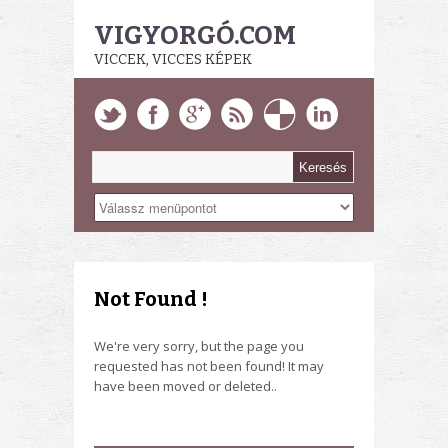
VIGYORGÓ.COM
VICCEK, VICCES KÉPEK
Not Found !
We're very sorry, but the page you
requested has not been found! It may
have been moved or deleted..