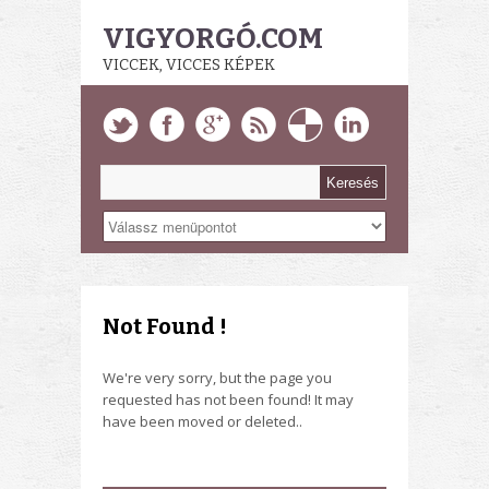
VIGYORGÓ.COM
VICCEK, VICCES KÉPEK
Not Found !
We're very sorry, but the page you
requested has not been found! It may
have been moved or deleted..