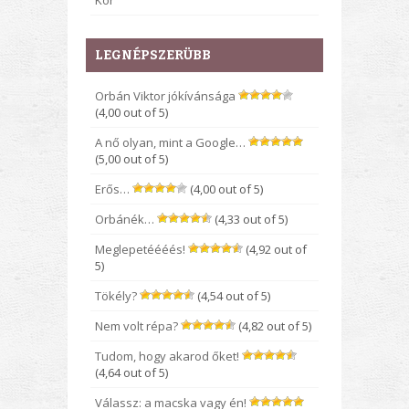
Kor
LEGNÉPSZERÜBB
Orbán Viktor jókívánsága
(4,00 out of 5)
A nő olyan, mint a Google…
(5,00 out of 5)
Erős…
(4,00 out of 5)
Orbánék…
(4,33 out of 5)
Meglepetéééés!
(4,92 out of
5)
Tökély?
(4,54 out of 5)
Nem volt répa?
(4,82 out of 5)
Tudom, hogy akarod őket!
(4,64 out of 5)
Válassz: a macska vagy én!