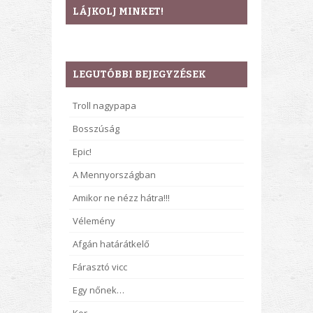
LÁJKOLJ MINKET!
LEGUTÓBBI BEJEGYZÉSEK
Troll nagypapa
Bosszúság
Epic!
A Mennyországban
Amikor ne nézz hátra!!!
Vélemény
Afgán határátkelő
Fárasztó vicc
Egy nőnek…