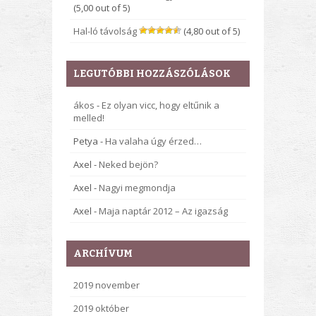
(5,00 out of 5)
Hal-ló távolság
(4,80 out of 5)
LEGUTÓBBI HOZZÁSZÓLÁSOK
ákos
-
Ez olyan vicc, hogy eltűnik a
melled!
Petya
-
Ha valaha úgy érzed…
Axel
-
Neked bejön?
Axel
-
Nagyi megmondja
Axel
-
Maja naptár 2012 – Az igazság
ARCHÍVUM
2019 november
2019 október