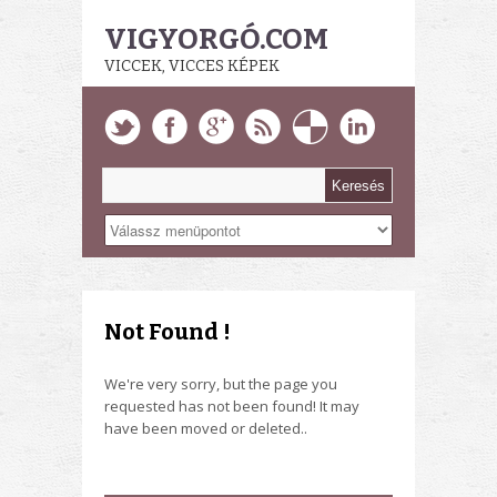
VIGYORGÓ.COM
VICCEK, VICCES KÉPEK
Not Found !
We're very sorry, but the page you
requested has not been found! It may
have been moved or deleted..