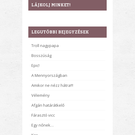
LÁJKOLJ MINKET!
LEGUTÓBBI BEJEGYZÉSEK
Troll nagypapa
Bosszúság
Epic!
A Mennyországban
Amikor ne nézz hátra!!!
Vélemény
Afgán határátkelő
Fárasztó vicc
Egy nőnek…