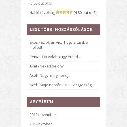
(5,00 out of 5)
Hal-ló távolság
(4,80 out of 5)
LEGUTÓBBI HOZZÁSZÓLÁSOK
ákos
-
Ez olyan vicc, hogy eltűnik a
melled!
Petya
-
Ha valaha úgy érzed…
Axel
-
Neked bejön?
Axel
-
Nagyi megmondja
Axel
-
Maja naptár 2012 – Az igazság
ARCHÍVUM
2019 november
2019 október