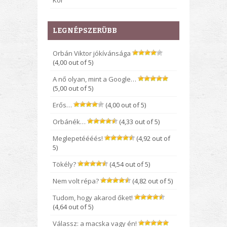
Kor
LEGNÉPSZERÜBB
Orbán Viktor jókívánsága
(4,00 out of 5)
A nő olyan, mint a Google…
(5,00 out of 5)
Erős…
(4,00 out of 5)
Orbánék…
(4,33 out of 5)
Meglepetéééés!
(4,92 out of
5)
Tökély?
(4,54 out of 5)
Nem volt répa?
(4,82 out of 5)
Tudom, hogy akarod őket!
(4,64 out of 5)
Válassz: a macska vagy én!