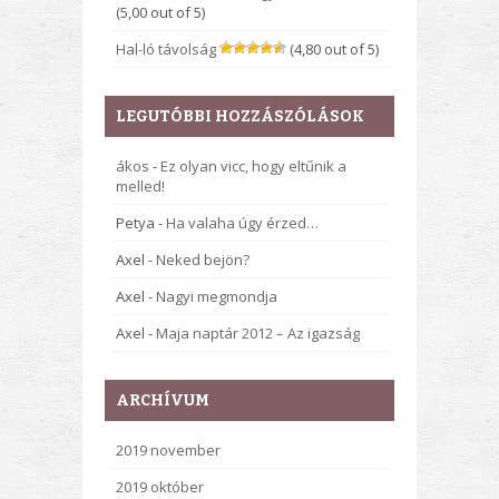
(5,00 out of 5)
Hal-ló távolság
(4,80 out of 5)
LEGUTÓBBI HOZZÁSZÓLÁSOK
ákos
-
Ez olyan vicc, hogy eltűnik a
melled!
Petya
-
Ha valaha úgy érzed…
Axel
-
Neked bejön?
Axel
-
Nagyi megmondja
Axel
-
Maja naptár 2012 – Az igazság
ARCHÍVUM
2019 november
2019 október