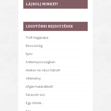
LÁJKOLJ MINKET!
LEGUTÓBBI BEJEGYZÉSEK
Troll nagypapa
Bosszúság
Epic!
A Mennyországban
Amikor ne nézz hátra!!!
Vélemény
Afgán határátkelő
Fárasztó vicc
Egy nőnek…