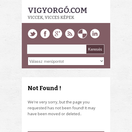
VIGYORGÓ.COM
VICCEK, VICCES KÉPEK
Not Found !
We're very sorry, but the page you
requested has not been found! It may
have been moved or deleted..