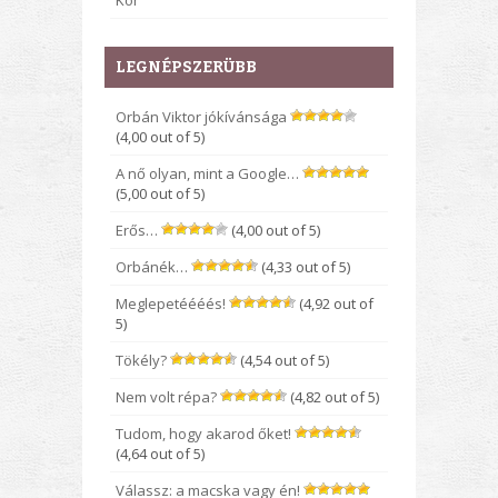
Kor
LEGNÉPSZERÜBB
Orbán Viktor jókívánsága
(4,00 out of 5)
A nő olyan, mint a Google…
(5,00 out of 5)
Erős…
(4,00 out of 5)
Orbánék…
(4,33 out of 5)
Meglepetéééés!
(4,92 out of
5)
Tökély?
(4,54 out of 5)
Nem volt répa?
(4,82 out of 5)
Tudom, hogy akarod őket!
(4,64 out of 5)
Válassz: a macska vagy én!