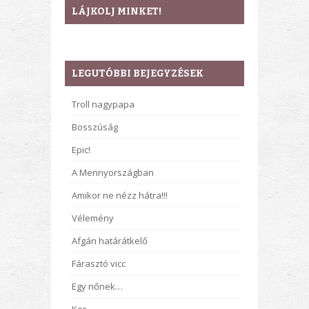
LÁJKOLJ MINKET!
LEGUTÓBBI BEJEGYZÉSEK
Troll nagypapa
Bosszúság
Epic!
A Mennyországban
Amikor ne nézz hátra!!!
Vélemény
Afgán határátkelő
Fárasztó vicc
Egy nőnek…