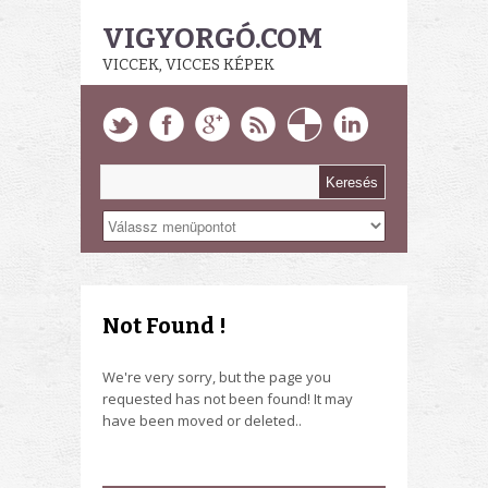
VIGYORGÓ.COM
VICCEK, VICCES KÉPEK
Not Found !
We're very sorry, but the page you
requested has not been found! It may
have been moved or deleted..