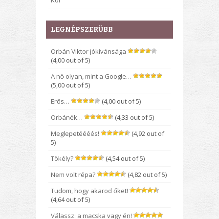
Kor
LEGNÉPSZERÜBB
Orbán Viktor jókívánsága
(4,00 out of 5)
A nő olyan, mint a Google…
(5,00 out of 5)
Erős…
(4,00 out of 5)
Orbánék…
(4,33 out of 5)
Meglepetéééés!
(4,92 out of
5)
Tökély?
(4,54 out of 5)
Nem volt répa?
(4,82 out of 5)
Tudom, hogy akarod őket!
(4,64 out of 5)
Válassz: a macska vagy én!