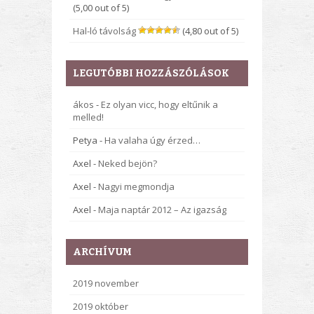
(5,00 out of 5)
Hal-ló távolság
(4,80 out of 5)
LEGUTÓBBI HOZZÁSZÓLÁSOK
ákos
-
Ez olyan vicc, hogy eltűnik a
melled!
Petya
-
Ha valaha úgy érzed…
Axel
-
Neked bejön?
Axel
-
Nagyi megmondja
Axel
-
Maja naptár 2012 – Az igazság
ARCHÍVUM
2019 november
2019 október