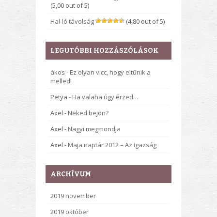
(5,00 out of 5)
Hal-ló távolság
(4,80 out of 5)
LEGUTÓBBI HOZZÁSZÓLÁSOK
ákos
-
Ez olyan vicc, hogy eltűnik a
melled!
Petya
-
Ha valaha úgy érzed…
Axel
-
Neked bejön?
Axel
-
Nagyi megmondja
Axel
-
Maja naptár 2012 – Az igazság
ARCHÍVUM
2019 november
2019 október