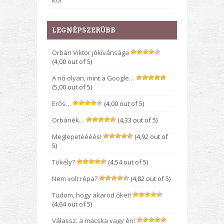
Kor
LEGNÉPSZERÜBB
Orbán Viktor jókívánsága
(4,00 out of 5)
A nő olyan, mint a Google…
(5,00 out of 5)
Erős…
(4,00 out of 5)
Orbánék…
(4,33 out of 5)
Meglepetéééés!
(4,92 out of
5)
Tökély?
(4,54 out of 5)
Nem volt répa?
(4,82 out of 5)
Tudom, hogy akarod őket!
(4,64 out of 5)
Válassz: a macska vagy én!