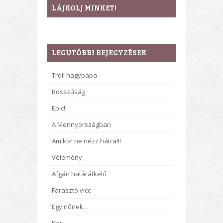
LÁJKOLJ MINKET!
LEGUTÓBBI BEJEGYZÉSEK
Troll nagypapa
Bosszúság
Epic!
A Mennyországban
Amikor ne nézz hátra!!!
Vélemény
Afgán határátkelő
Fárasztó vicc
Egy nőnek…