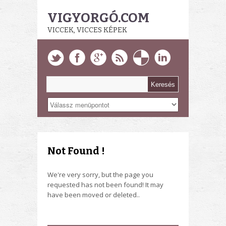
VIGYORGÓ.COM
VICCEK, VICCES KÉPEK
Not Found !
We're very sorry, but the page you
requested has not been found! It may
have been moved or deleted..