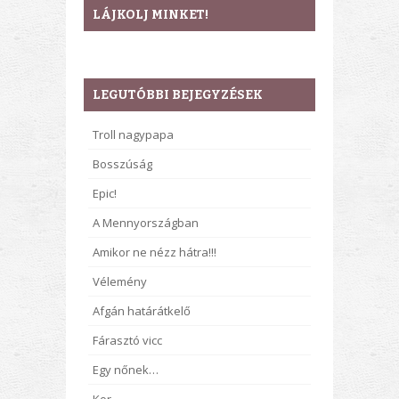
LÁJKOLJ MINKET!
LEGUTÓBBI BEJEGYZÉSEK
Troll nagypapa
Bosszúság
Epic!
A Mennyországban
Amikor ne nézz hátra!!!
Vélemény
Afgán határátkelő
Fárasztó vicc
Egy nőnek…