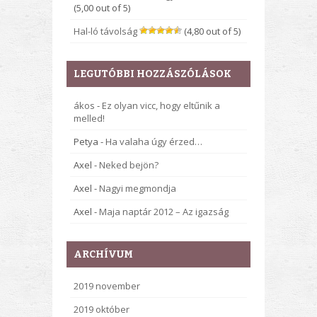
(5,00 out of 5)
Hal-ló távolság
(4,80 out of 5)
LEGUTÓBBI HOZZÁSZÓLÁSOK
ákos
-
Ez olyan vicc, hogy eltűnik a
melled!
Petya
-
Ha valaha úgy érzed…
Axel
-
Neked bejön?
Axel
-
Nagyi megmondja
Axel
-
Maja naptár 2012 – Az igazság
ARCHÍVUM
2019 november
2019 október