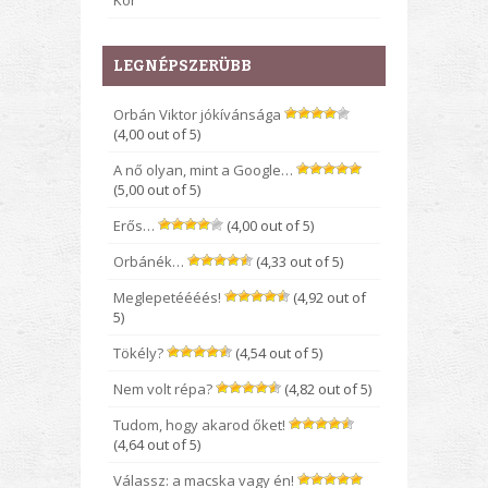
Kor
LEGNÉPSZERÜBB
Orbán Viktor jókívánsága
(4,00 out of 5)
A nő olyan, mint a Google…
(5,00 out of 5)
Erős…
(4,00 out of 5)
Orbánék…
(4,33 out of 5)
Meglepetéééés!
(4,92 out of
5)
Tökély?
(4,54 out of 5)
Nem volt répa?
(4,82 out of 5)
Tudom, hogy akarod őket!
(4,64 out of 5)
Válassz: a macska vagy én!