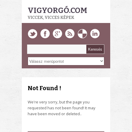
VIGYORGÓ.COM
VICCEK, VICCES KÉPEK
Not Found !
We're very sorry, but the page you
requested has not been found! It may
have been moved or deleted..