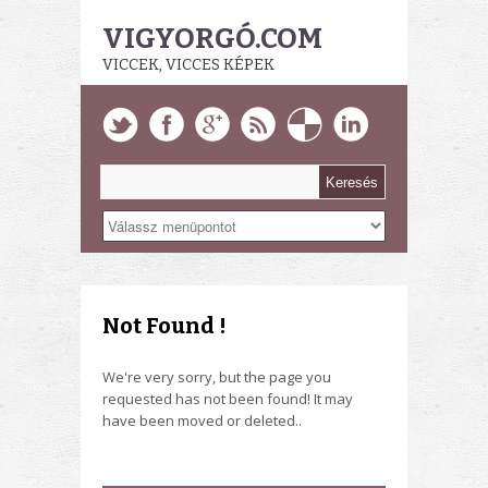
VIGYORGÓ.COM
VICCEK, VICCES KÉPEK
Not Found !
We're very sorry, but the page you
requested has not been found! It may
have been moved or deleted..