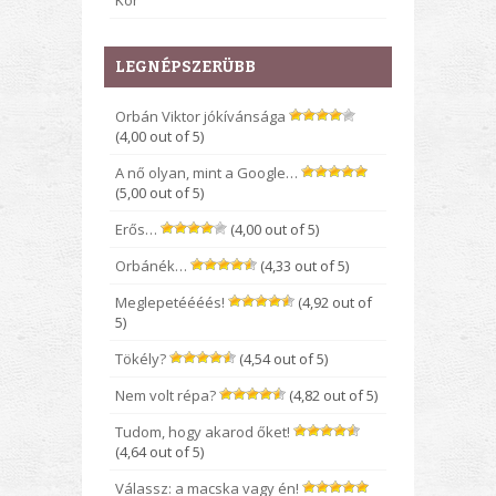
Kor
LEGNÉPSZERÜBB
Orbán Viktor jókívánsága
(4,00 out of 5)
A nő olyan, mint a Google…
(5,00 out of 5)
Erős…
(4,00 out of 5)
Orbánék…
(4,33 out of 5)
Meglepetéééés!
(4,92 out of
5)
Tökély?
(4,54 out of 5)
Nem volt répa?
(4,82 out of 5)
Tudom, hogy akarod őket!
(4,64 out of 5)
Válassz: a macska vagy én!