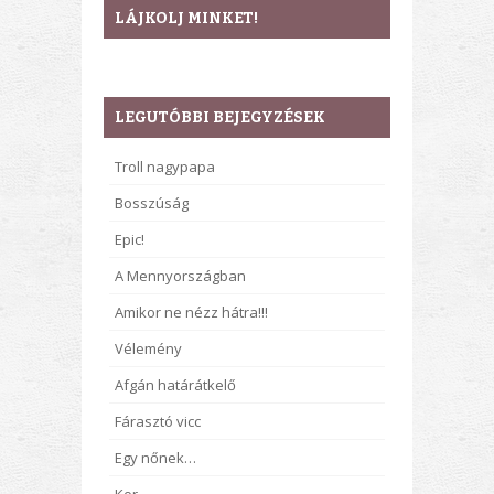
LÁJKOLJ MINKET!
LEGUTÓBBI BEJEGYZÉSEK
Troll nagypapa
Bosszúság
Epic!
A Mennyországban
Amikor ne nézz hátra!!!
Vélemény
Afgán határátkelő
Fárasztó vicc
Egy nőnek…