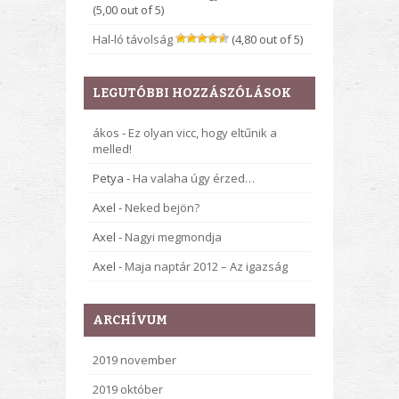
(5,00 out of 5)
Hal-ló távolság
(4,80 out of 5)
LEGUTÓBBI HOZZÁSZÓLÁSOK
ákos
-
Ez olyan vicc, hogy eltűnik a
melled!
Petya
-
Ha valaha úgy érzed…
Axel
-
Neked bejön?
Axel
-
Nagyi megmondja
Axel
-
Maja naptár 2012 – Az igazság
ARCHÍVUM
2019 november
2019 október