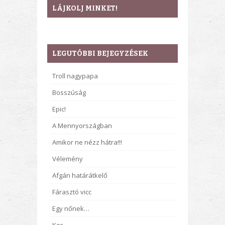
LÁJKOLJ MINKET!
LEGUTÓBBI BEJEGYZÉSEK
Troll nagypapa
Bosszúság
Epic!
A Mennyországban
Amikor ne nézz hátra!!!
Vélemény
Afgán határátkelő
Fárasztó vicc
Egy nőnek…