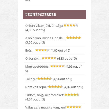
Kor
LEGNÉPSZERÜBB
Orbán Viktor jókívánsága
(4,00 out of 5)
A nő olyan, mint a Google…
(5,00 out of 5)
Erős…
(4,00 out of 5)
Orbánék…
(4,33 out of 5)
Meglepetéééés!
(4,92 out of
5)
Tökély?
(4,54 out of 5)
Nem volt répa?
(4,82 out of 5)
Tudom, hogy akarod őket!
(4,64 out of 5)
Válassz: a macska vagy én!