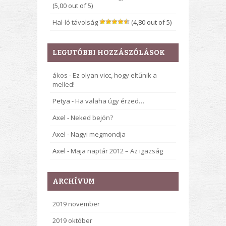
(5,00 out of 5)
Hal-ló távolság
(4,80 out of 5)
LEGUTÓBBI HOZZÁSZÓLÁSOK
ákos
-
Ez olyan vicc, hogy eltűnik a
melled!
Petya
-
Ha valaha úgy érzed…
Axel
-
Neked bejön?
Axel
-
Nagyi megmondja
Axel
-
Maja naptár 2012 – Az igazság
ARCHÍVUM
2019 november
2019 október