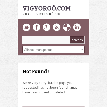
VIGYORGÓ.COM
VICCEK, VICCES KÉPEK
Not Found !
We're very sorry, but the page you
requested has not been found! It may
have been moved or deleted..