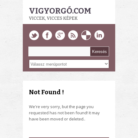
VIGYORGÓ.COM
VICCEK, VICCES KÉPEK
Not Found !
We're very sorry, but the page you
requested has not been found! It may
have been moved or deleted..