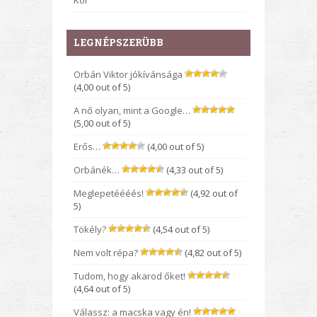
Kor
LEGNÉPSZERÜBB
Orbán Viktor jókívánsága
(4,00 out of 5)
A nő olyan, mint a Google…
(5,00 out of 5)
Erős…
(4,00 out of 5)
Orbánék…
(4,33 out of 5)
Meglepetéééés!
(4,92 out of
5)
Tökély?
(4,54 out of 5)
Nem volt répa?
(4,82 out of 5)
Tudom, hogy akarod őket!
(4,64 out of 5)
Válassz: a macska vagy én!