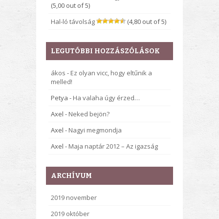
(5,00 out of 5)
Hal-ló távolság
(4,80 out of 5)
LEGUTÓBBI HOZZÁSZÓLÁSOK
ákos
-
Ez olyan vicc, hogy eltűnik a
melled!
Petya
-
Ha valaha úgy érzed…
Axel
-
Neked bejön?
Axel
-
Nagyi megmondja
Axel
-
Maja naptár 2012 – Az igazság
ARCHÍVUM
2019 november
2019 október