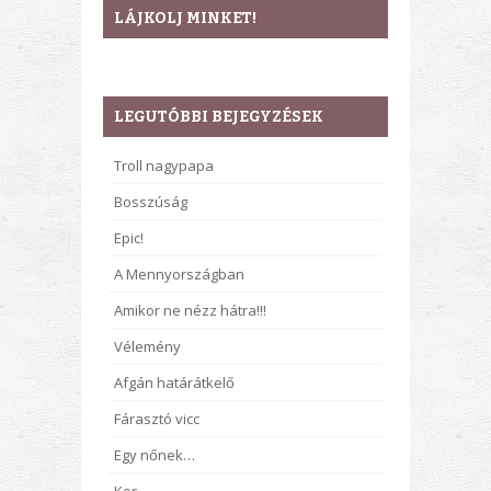
LÁJKOLJ MINKET!
LEGUTÓBBI BEJEGYZÉSEK
Troll nagypapa
Bosszúság
Epic!
A Mennyországban
Amikor ne nézz hátra!!!
Vélemény
Afgán határátkelő
Fárasztó vicc
Egy nőnek…