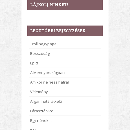
LÁJKOLJ MINKET!
LEGUTÓBBI BEJEGYZÉSEK
Troll nagypapa
Bosszúság
Epic!
A Mennyországban
Amikor ne nézz hátra!!!
Vélemény
Afgán határátkelő
Fárasztó vicc
Egy nőnek…