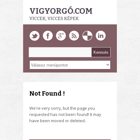
VIGYORGÓ.COM
VICCEK, VICCES KÉPEK
Not Found !
We're very sorry, but the page you
requested has not been found! It may
have been moved or deleted..