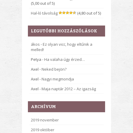
(5,00 out of 5)
Hal-ló távolság
(4,80 out of 5)
LEGUTÓBBI HOZZÁSZÓLÁSOK
ákos
-
Ez olyan vicc, hogy eltűnik a
melled!
Petya
-
Ha valaha úgy érzed…
Axel
-
Neked bejön?
Axel
-
Nagyi megmondja
Axel
-
Maja naptár 2012 – Az igazság
ARCHÍVUM
2019 november
2019 október