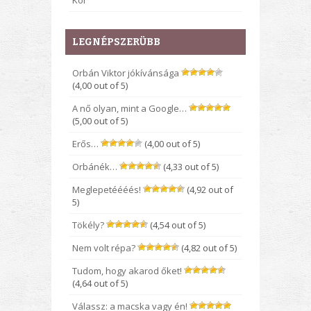
Kor
LEGNÉPSZERÜBB
Orbán Viktor jókívánsága
(4,00 out of 5)
A nő olyan, mint a Google…
(5,00 out of 5)
Erős…
(4,00 out of 5)
Orbánék…
(4,33 out of 5)
Meglepetéééés!
(4,92 out of
5)
Tökély?
(4,54 out of 5)
Nem volt répa?
(4,82 out of 5)
Tudom, hogy akarod őket!
(4,64 out of 5)
Válassz: a macska vagy én!