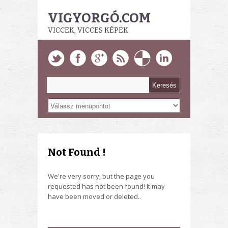
VIGYORGÓ.COM
VICCEK, VICCES KÉPEK
Not Found !
We're very sorry, but the page you
requested has not been found! It may
have been moved or deleted..