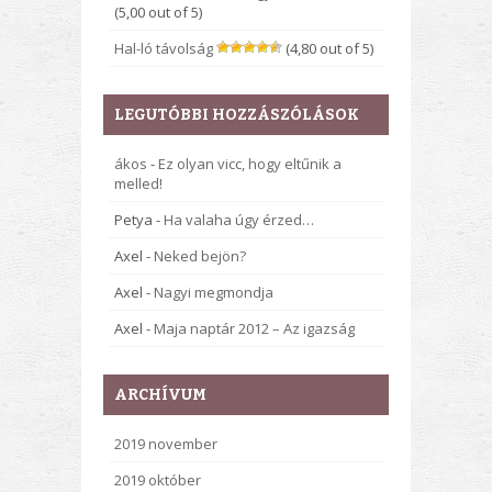
(5,00 out of 5)
Hal-ló távolság
(4,80 out of 5)
LEGUTÓBBI HOZZÁSZÓLÁSOK
ákos
-
Ez olyan vicc, hogy eltűnik a
melled!
Petya
-
Ha valaha úgy érzed…
Axel
-
Neked bejön?
Axel
-
Nagyi megmondja
Axel
-
Maja naptár 2012 – Az igazság
ARCHÍVUM
2019 november
2019 október