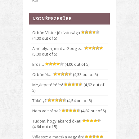
Kor
LEGNÉPSZERÜBB
Orbán Viktor jókívánsága
(4,00 out of 5)
A nő olyan, mint a Google…
(5,00 out of 5)
Erős…
(4,00 out of 5)
Orbánék…
(4,33 out of 5)
Meglepetéééés!
(4,92 out of
5)
Tökély?
(4,54 out of 5)
Nem volt répa?
(4,82 out of 5)
Tudom, hogy akarod őket!
(4,64 out of 5)
Válassz: a macska vagy én!