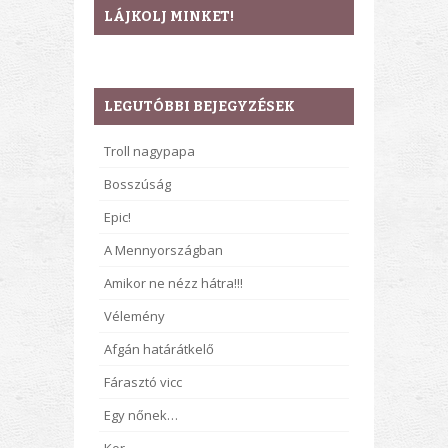
LÁJKOLJ MINKET!
LEGUTÓBBI BEJEGYZÉSEK
Troll nagypapa
Bosszúság
Epic!
A Mennyországban
Amikor ne nézz hátra!!!
Vélemény
Afgán határátkelő
Fárasztó vicc
Egy nőnek…