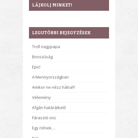
LÁJKOLJ MINKET!
LEGUTÓBBI BEJEGYZÉSEK
Troll nagypapa
Bosszúság
Epic!
A Mennyországban
Amikor ne nézz hátra!!!
Vélemény
Afgán határátkelő
Fárasztó vicc
Egy nőnek…