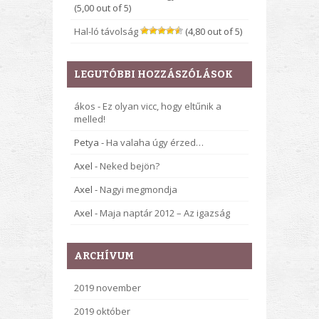
(5,00 out of 5)
Hal-ló távolság
(4,80 out of 5)
LEGUTÓBBI HOZZÁSZÓLÁSOK
ákos
-
Ez olyan vicc, hogy eltűnik a
melled!
Petya
-
Ha valaha úgy érzed…
Axel
-
Neked bejön?
Axel
-
Nagyi megmondja
Axel
-
Maja naptár 2012 – Az igazság
ARCHÍVUM
2019 november
2019 október