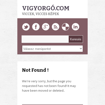
VIGYORGÓ.COM
VICCEK, VICCES KÉPEK
Not Found !
We're very sorry, but the page you
requested has not been found! It may
have been moved or deleted..