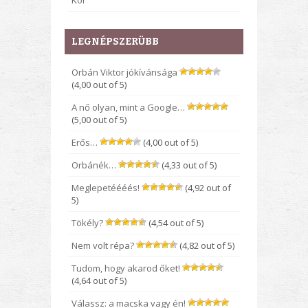
Kor
LEGNÉPSZERÜBB
Orbán Viktor jókívánsága
(4,00 out of 5)
A nő olyan, mint a Google…
(5,00 out of 5)
Erős…
(4,00 out of 5)
Orbánék…
(4,33 out of 5)
Meglepetéééés!
(4,92 out of
5)
Tökély?
(4,54 out of 5)
Nem volt répa?
(4,82 out of 5)
Tudom, hogy akarod őket!
(4,64 out of 5)
Válassz: a macska vagy én!