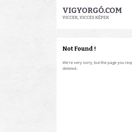
VIGYORGÓ.COM
VICCEK, VICCES KÉPEK
Not Found !
We're very sorry, but the page you re
deleted..