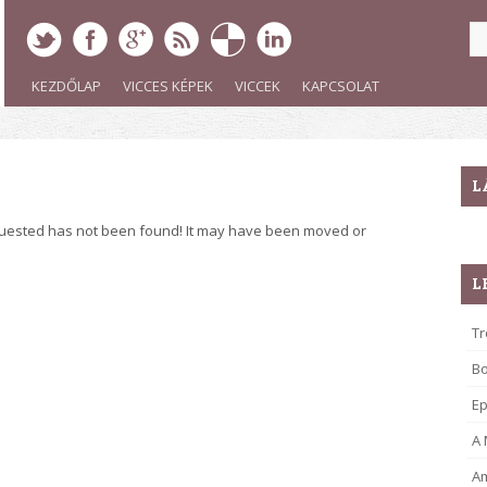
KEZDŐLAP
VICCES KÉPEK
VICCEK
KAPCSOLAT
L
quested has not been found! It may have been moved or
L
Tr
B
Ep
A
Am