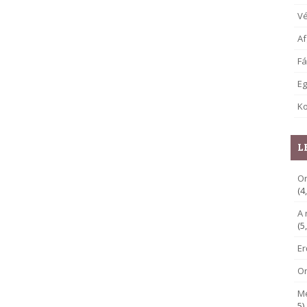
V
Af
Fá
E
Ko
L
Or
(4
A 
(5
E
O
M
5)