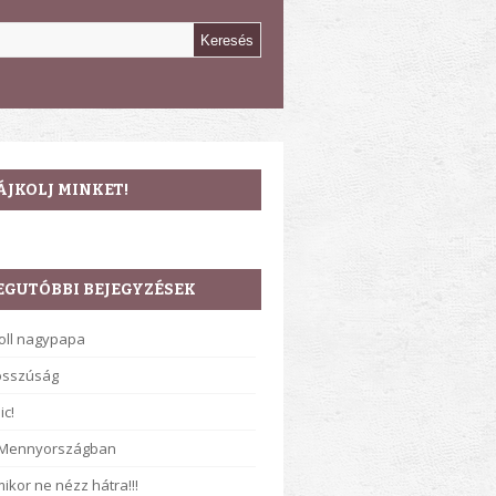
ÁJKOLJ MINKET!
EGUTÓBBI BEJEGYZÉSEK
oll nagypapa
osszúság
ic!
 Mennyországban
ikor ne nézz hátra!!!