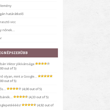
élemény
gán határátkelő
rasztó vicc
gy nőnek…
r
EGNÉPSZERÜBB
bán Viktor jókívánsága
,00 out of 5)
nő olyan, mint a Google…
,00 out of 5)
rős…
(4,00 out of 5)
rbánék…
(4,33 out of 5)
eglepetéééés!
(4,92 out of