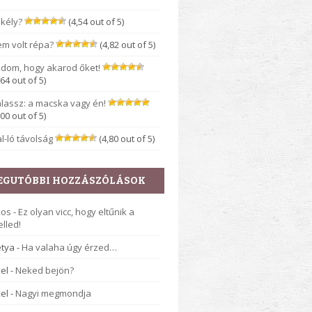
kély?
(4,54 out of 5)
m volt répa?
(4,82 out of 5)
dom, hogy akarod őket!
,64 out of 5)
lassz: a macska vagy én!
,00 out of 5)
l-ló távolság
(4,80 out of 5)
EGUTÓBBI HOZZÁSZÓLÁSOK
kos
-
Ez olyan vicc, hogy eltűnik a
lled!
tya
-
Ha valaha úgy érzed…
el
-
Neked bejön?
el
-
Nagyi megmondja