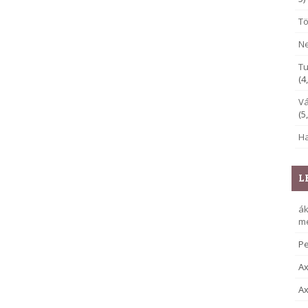
Tö
Ne
Tu
(4
Vá
(5
Ha
L
á
me
Pe
Ax
Ax