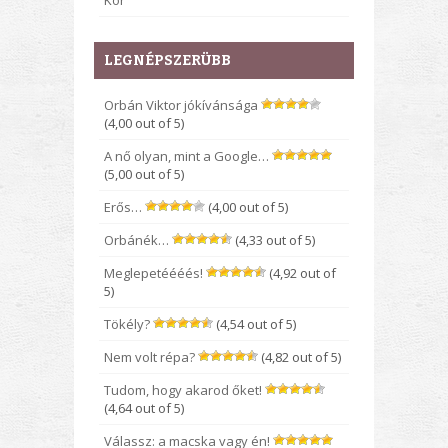
Kor
LEGNÉPSZERÜBB
Orbán Viktor jókívánsága
(4,00 out of 5)
A nő olyan, mint a Google…
(5,00 out of 5)
Erős…
(4,00 out of 5)
Orbánék…
(4,33 out of 5)
Meglepetéééés!
(4,92 out of
5)
Tökély?
(4,54 out of 5)
Nem volt répa?
(4,82 out of 5)
Tudom, hogy akarod őket!
(4,64 out of 5)
Válassz: a macska vagy én!