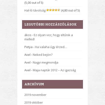
(5,00 out of 5)
Hal-ló távolság
(4,80 out of 5)
LEGUTÓBBI HOZZÁSZÓLÁSOK
ákos
-
Ez olyan vicc, hogy eltűnik a
melled!
Petya
-
Ha valaha úgy érzed…
Axel
-
Neked bejön?
Axel
-
Nagyi megmondja
Axel
-
Maja naptár 2012 – Az igazság
ARCHÍVUM
2019 november
2019 október