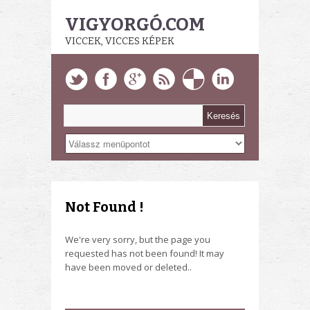
VIGYORGÓ.COM
VICCEK, VICCES KÉPEK
Not Found !
We're very sorry, but the page you
requested has not been found! It may
have been moved or deleted..