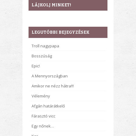
LÁJKOLJ MINKET!
LEGUTÓBBI BEJEGYZÉSEK
Troll nagypapa
Bosszúság
Epic!
A Mennyországban
Amikor ne nézz hátra!!!
Vélemény
Afgán határátkelő
Fárasztó vicc
Egy nőnek…