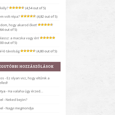
kély?
(4,54 out of 5)
m volt répa?
(4,82 out of 5)
dom, hogy akarod őket!
,64 out of 5)
lassz: a macska vagy én!
,00 out of 5)
l-ló távolság
(4,80 out of 5)
EGUTÓBBI HOZZÁSZÓLÁSOK
kos
-
Ez olyan vicc, hogy eltűnik a
lled!
tya
-
Ha valaha úgy érzed…
el
-
Neked bejön?
el
-
Nagyi megmondja