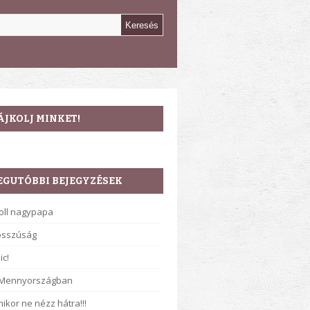
ÁJKOLJ MINKET!
EGUTÓBBI BEJEGYZÉSEK
oll nagypapa
osszúság
ic!
 Mennyországban
ikor ne nézz hátra!!!