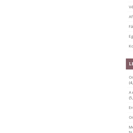
V
Af
Fá
E
Ko
L
Or
(4
A 
(5
E
O
M
5)