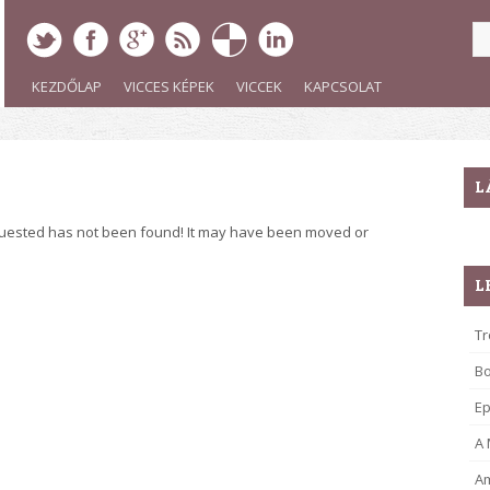
KEZDŐLAP
VICCES KÉPEK
VICCEK
KAPCSOLAT
L
quested has not been found! It may have been moved or
L
Tr
B
Ep
A
Am