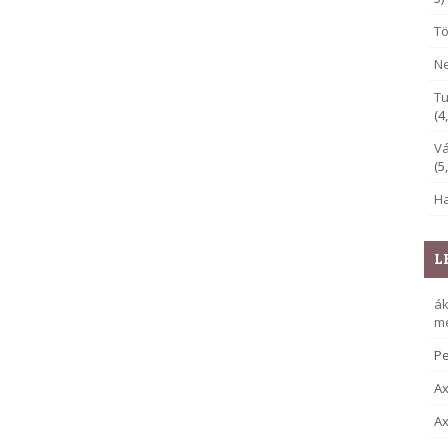
Tö
Ne
Tu
(4
Vá
(5
Ha
L
á
me
Pe
Ax
Ax