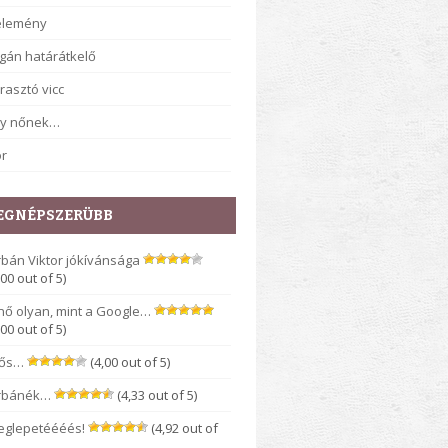
élemény
gán határátkelő
rasztó vicc
gy nőnek…
r
EGNÉPSZERÜBB
bán Viktor jókívánsága
,00 out of 5)
nő olyan, mint a Google…
,00 out of 5)
rős…
(4,00 out of 5)
rbánék…
(4,33 out of 5)
eglepetéééés!
(4,92 out of