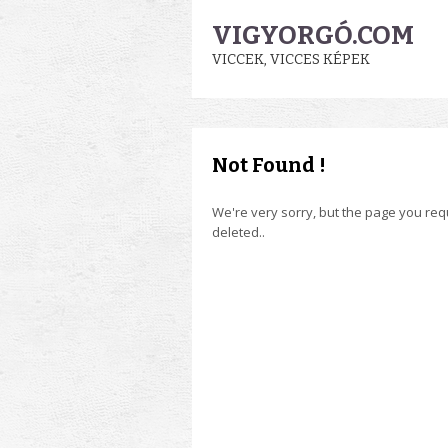
VIGYORGÓ.COM
VICCEK, VICCES KÉPEK
Not Found !
We're very sorry, but the page you re
deleted..