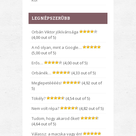
Kor
LEGNÉPSZERÜBB
Orbán Viktor jókívánsága
(4,00 out of 5)
A nő olyan, mint a Google…
(5,00 out of 5)
Erős…
(4,00 out of 5)
Orbánék…
(4,33 out of 5)
Meglepetéééés!
(4,92 out of
5)
Tökély?
(4,54 out of 5)
Nem volt répa?
(4,82 out of 5)
Tudom, hogy akarod őket!
(4,64 out of 5)
Válassz: a macska vagy én!