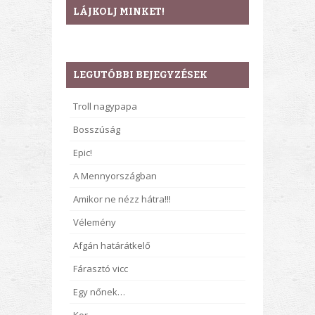
LÁJKOLJ MINKET!
LEGUTÓBBI BEJEGYZÉSEK
Troll nagypapa
Bosszúság
Epic!
A Mennyországban
Amikor ne nézz hátra!!!
Vélemény
Afgán határátkelő
Fárasztó vicc
Egy nőnek…