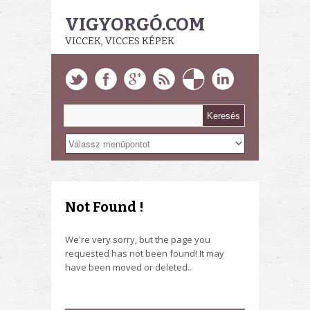
VIGYORGÓ.COM
VICCEK, VICCES KÉPEK
Not Found !
We're very sorry, but the page you
requested has not been found! It may
have been moved or deleted..