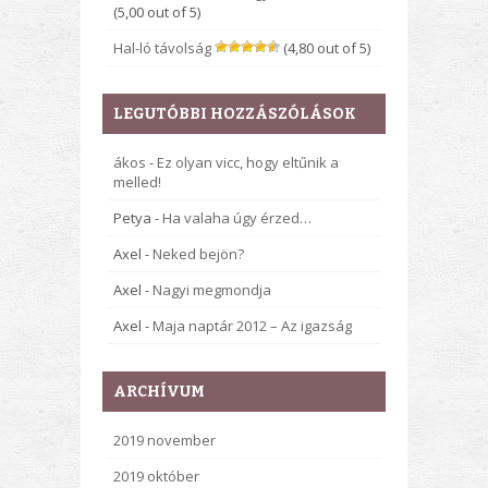
(5,00 out of 5)
Hal-ló távolság
(4,80 out of 5)
LEGUTÓBBI HOZZÁSZÓLÁSOK
ákos
-
Ez olyan vicc, hogy eltűnik a
melled!
Petya
-
Ha valaha úgy érzed…
Axel
-
Neked bejön?
Axel
-
Nagyi megmondja
Axel
-
Maja naptár 2012 – Az igazság
ARCHÍVUM
2019 november
2019 október