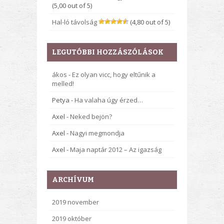
(5,00 out of 5)
Hal-ló távolság
(4,80 out of 5)
LEGUTÓBBI HOZZÁSZÓLÁSOK
ákos
-
Ez olyan vicc, hogy eltűnik a
melled!
Petya
-
Ha valaha úgy érzed…
Axel
-
Neked bejön?
Axel
-
Nagyi megmondja
Axel
-
Maja naptár 2012 – Az igazság
ARCHÍVUM
2019 november
2019 október