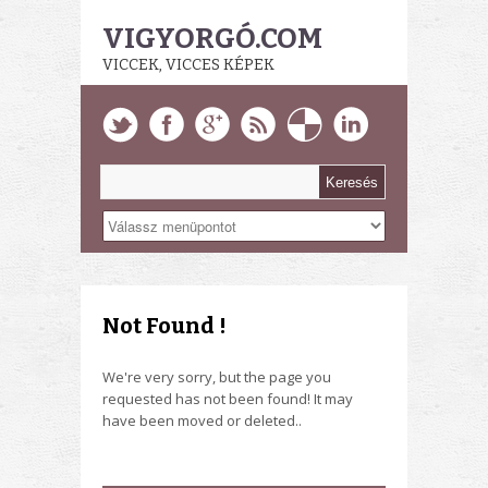
VIGYORGÓ.COM
VICCEK, VICCES KÉPEK
Not Found !
We're very sorry, but the page you
requested has not been found! It may
have been moved or deleted..