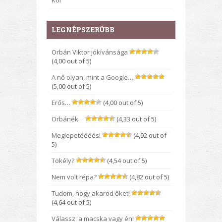
Kor
LEGNÉPSZERÜBB
Orbán Viktor jókívánsága
(4,00 out of 5)
A nő olyan, mint a Google…
(5,00 out of 5)
Erős…
(4,00 out of 5)
Orbánék…
(4,33 out of 5)
Meglepetéééés!
(4,92 out of
5)
Tökély?
(4,54 out of 5)
Nem volt répa?
(4,82 out of 5)
Tudom, hogy akarod őket!
(4,64 out of 5)
Válassz: a macska vagy én!