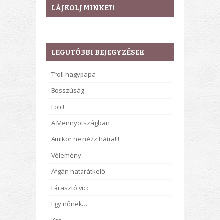
LÁJKOLJ MINKET!
LEGUTÓBBI BEJEGYZÉSEK
Troll nagypapa
Bosszúság
Epic!
A Mennyországban
Amikor ne nézz hátra!!!
Vélemény
Afgán határátkelő
Fárasztó vicc
Egy nőnek…