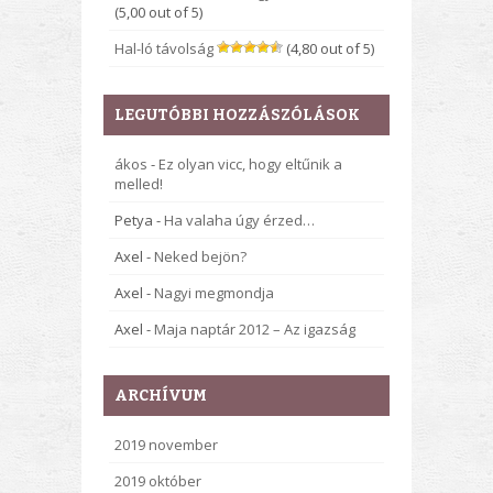
(5,00 out of 5)
Hal-ló távolság
(4,80 out of 5)
LEGUTÓBBI HOZZÁSZÓLÁSOK
ákos
-
Ez olyan vicc, hogy eltűnik a
melled!
Petya
-
Ha valaha úgy érzed…
Axel
-
Neked bejön?
Axel
-
Nagyi megmondja
Axel
-
Maja naptár 2012 – Az igazság
ARCHÍVUM
2019 november
2019 október