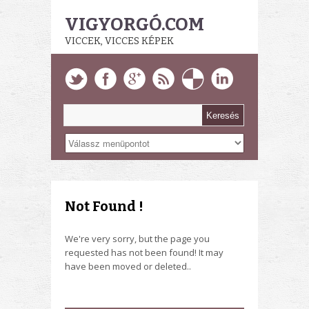
VIGYORGÓ.COM
VICCEK, VICCES KÉPEK
Not Found !
We're very sorry, but the page you
requested has not been found! It may
have been moved or deleted..