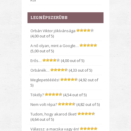
Kor
LEGNÉPSZERÜBB
Orbán Viktor jókívánsága
(4,00 out of 5)
A nő olyan, mint a Google…
(5,00 out of 5)
Erős…
(4,00 out of 5)
Orbánék…
(4,33 out of 5)
Meglepetéééés!
(4,92 out of
5)
Tökély?
(4,54 out of 5)
Nem volt répa?
(4,82 out of 5)
Tudom, hogy akarod őket!
(4,64 out of 5)
Válassz: a macska vagy én!