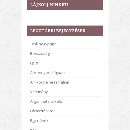
LÁJKOLJ MINKET!
LEGUTÓBBI BEJEGYZÉSEK
Troll nagypapa
Bosszúság
Epic!
A Mennyországban
Amikor ne nézz hátra!!!
Vélemény
Afgán határátkelő
Fárasztó vicc
Egy nőnek…