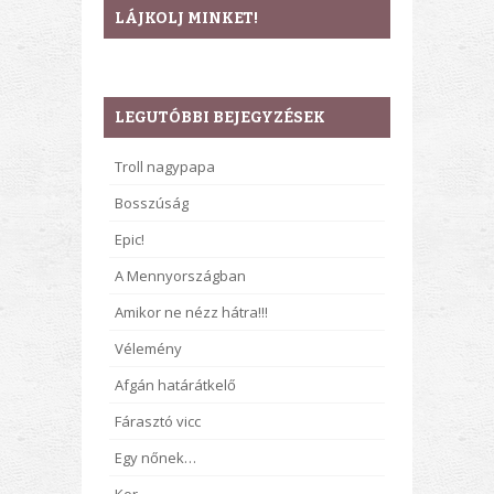
LÁJKOLJ MINKET!
LEGUTÓBBI BEJEGYZÉSEK
Troll nagypapa
Bosszúság
Epic!
A Mennyországban
Amikor ne nézz hátra!!!
Vélemény
Afgán határátkelő
Fárasztó vicc
Egy nőnek…