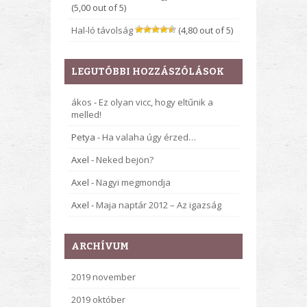
(5,00 out of 5)
Hal-ló távolság
(4,80 out of 5)
LEGUTÓBBI HOZZÁSZÓLÁSOK
ákos
-
Ez olyan vicc, hogy eltűnik a
melled!
Petya
-
Ha valaha úgy érzed…
Axel
-
Neked bejön?
Axel
-
Nagyi megmondja
Axel
-
Maja naptár 2012 – Az igazság
ARCHÍVUM
2019 november
2019 október