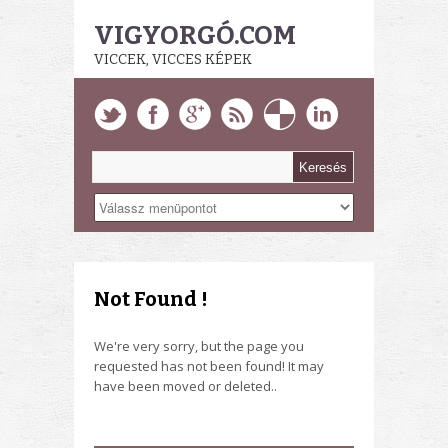
VIGYORGÓ.COM
VICCEK, VICCES KÉPEK
Not Found !
We're very sorry, but the page you
requested has not been found! It may
have been moved or deleted..