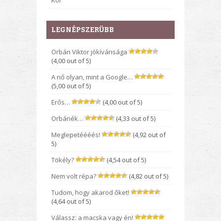
Kor
LEGNÉPSZERÜBB
Orbán Viktor jókívánsága
(4,00 out of 5)
A nő olyan, mint a Google…
(5,00 out of 5)
Erős…
(4,00 out of 5)
Orbánék…
(4,33 out of 5)
Meglepetéééés!
(4,92 out of
5)
Tökély?
(4,54 out of 5)
Nem volt répa?
(4,82 out of 5)
Tudom, hogy akarod őket!
(4,64 out of 5)
Válassz: a macska vagy én!