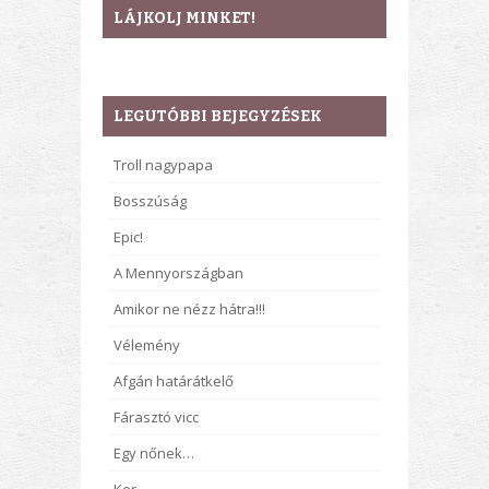
LÁJKOLJ MINKET!
LEGUTÓBBI BEJEGYZÉSEK
Troll nagypapa
Bosszúság
Epic!
A Mennyországban
Amikor ne nézz hátra!!!
Vélemény
Afgán határátkelő
Fárasztó vicc
Egy nőnek…