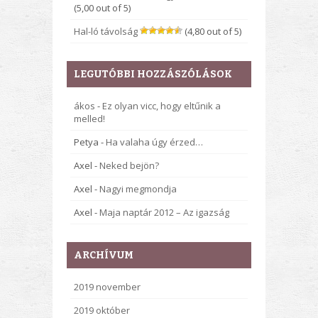
(5,00 out of 5)
Hal-ló távolság
(4,80 out of 5)
LEGUTÓBBI HOZZÁSZÓLÁSOK
ákos
-
Ez olyan vicc, hogy eltűnik a
melled!
Petya
-
Ha valaha úgy érzed…
Axel
-
Neked bejön?
Axel
-
Nagyi megmondja
Axel
-
Maja naptár 2012 – Az igazság
ARCHÍVUM
2019 november
2019 október