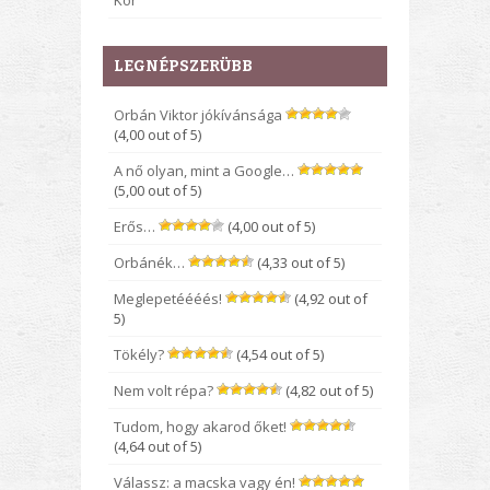
Kor
LEGNÉPSZERÜBB
Orbán Viktor jókívánsága
(4,00 out of 5)
A nő olyan, mint a Google…
(5,00 out of 5)
Erős…
(4,00 out of 5)
Orbánék…
(4,33 out of 5)
Meglepetéééés!
(4,92 out of
5)
Tökély?
(4,54 out of 5)
Nem volt répa?
(4,82 out of 5)
Tudom, hogy akarod őket!
(4,64 out of 5)
Válassz: a macska vagy én!