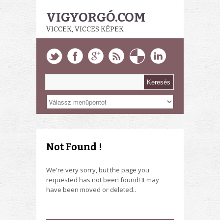
VIGYORGÓ.COM
VICCEK, VICCES KÉPEK
Not Found !
We're very sorry, but the page you
requested has not been found! It may
have been moved or deleted..