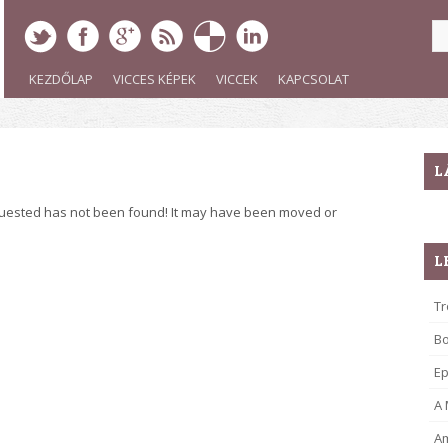
KEZDŐLAP
VICCES KÉPEK
VICCEK
KAPCSOLAT
L
quested has not been found! It may have been moved or
L
Tr
B
Ep
A
Am