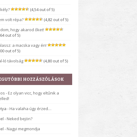
kély?
(4,54 out of 5)
m volt répa?
(4,82 out of 5)
dom, hogy akarod őket!
,64 out of 5)
lassz: a macska vagy én!
,00 out of 5)
l-ló távolság
(4,80 out of 5)
EGUTÓBBI HOZZÁSZÓLÁSOK
kos
-
Ez olyan vicc, hogy eltűnik a
lled!
tya
-
Ha valaha úgy érzed…
el
-
Neked bejön?
el
-
Nagyi megmondja