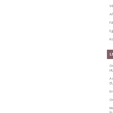
V
Af
Fá
E
Ko
L
Or
(4
A 
(5
E
O
M
5)