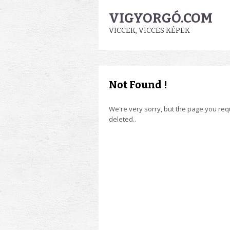
VIGYORGÓ.COM
VICCEK, VICCES KÉPEK
Not Found !
We're very sorry, but the page you re
deleted..