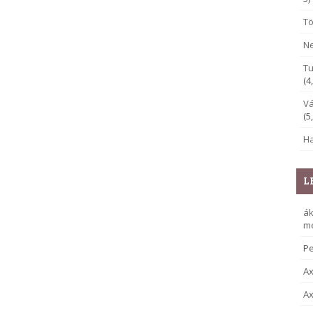
Tö
Ne
Tu
(4
Vá
(5
Ha
L
á
me
Pe
Ax
Ax