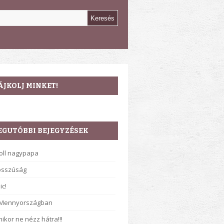
ÁJKOLJ MINKET!
EGUTÓBBI BEJEGYZÉSEK
oll nagypapa
osszúság
ic!
 Mennyországban
ikor ne nézz hátra!!!