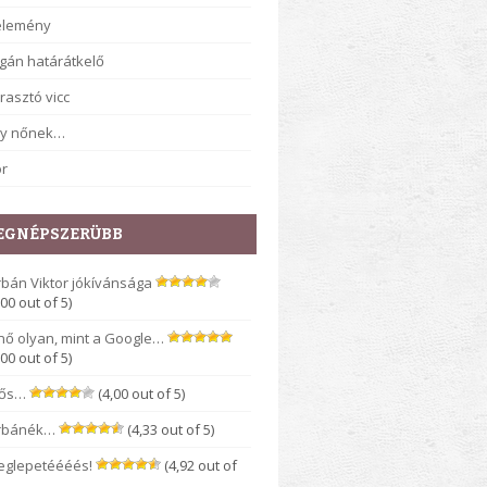
élemény
gán határátkelő
rasztó vicc
gy nőnek…
r
EGNÉPSZERÜBB
bán Viktor jókívánsága
,00 out of 5)
nő olyan, mint a Google…
,00 out of 5)
rős…
(4,00 out of 5)
rbánék…
(4,33 out of 5)
eglepetéééés!
(4,92 out of