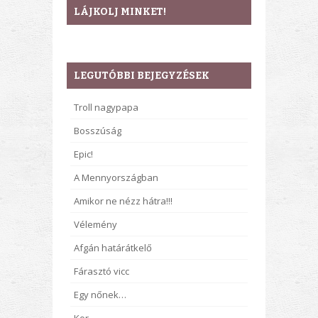
LÁJKOLJ MINKET!
LEGUTÓBBI BEJEGYZÉSEK
Troll nagypapa
Bosszúság
Epic!
A Mennyországban
Amikor ne nézz hátra!!!
Vélemény
Afgán határátkelő
Fárasztó vicc
Egy nőnek…