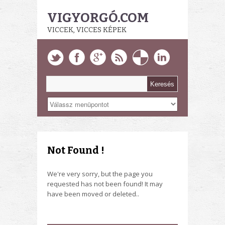
VIGYORGÓ.COM
VICCEK, VICCES KÉPEK
Not Found !
We're very sorry, but the page you
requested has not been found! It may
have been moved or deleted..