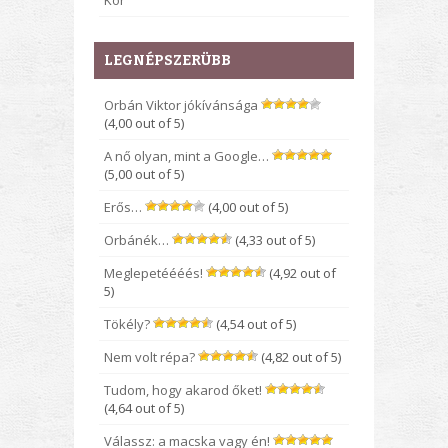
Kor
LEGNÉPSZERÜBB
Orbán Viktor jókívánsága
(4,00 out of 5)
A nő olyan, mint a Google…
(5,00 out of 5)
Erős…
(4,00 out of 5)
Orbánék…
(4,33 out of 5)
Meglepetéééés!
(4,92 out of
5)
Tökély?
(4,54 out of 5)
Nem volt répa?
(4,82 out of 5)
Tudom, hogy akarod őket!
(4,64 out of 5)
Válassz: a macska vagy én!