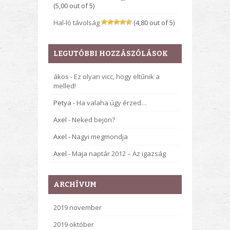
(5,00 out of 5)
Hal-ló távolság
(4,80 out of 5)
LEGUTÓBBI HOZZÁSZÓLÁSOK
ákos
-
Ez olyan vicc, hogy eltűnik a
melled!
Petya
-
Ha valaha úgy érzed…
Axel
-
Neked bejön?
Axel
-
Nagyi megmondja
Axel
-
Maja naptár 2012 – Az igazság
ARCHÍVUM
2019 november
2019 október