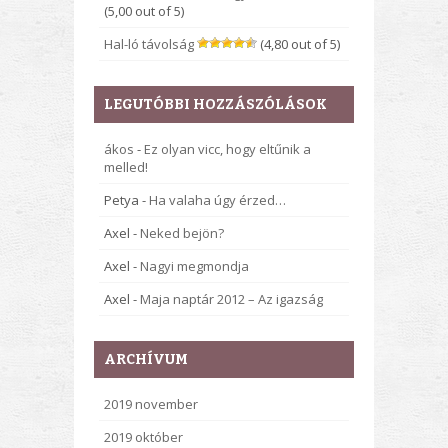
(5,00 out of 5)
Hal-ló távolság
(4,80 out of 5)
LEGUTÓBBI HOZZÁSZÓLÁSOK
ákos
-
Ez olyan vicc, hogy eltűnik a
melled!
Petya
-
Ha valaha úgy érzed…
Axel
-
Neked bejön?
Axel
-
Nagyi megmondja
Axel
-
Maja naptár 2012 – Az igazság
ARCHÍVUM
2019 november
2019 október