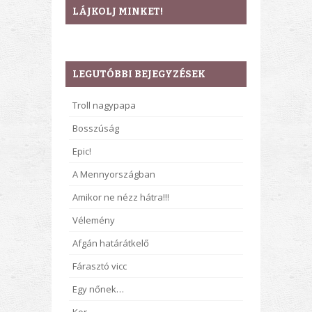
LÁJKOLJ MINKET!
LEGUTÓBBI BEJEGYZÉSEK
Troll nagypapa
Bosszúság
Epic!
A Mennyországban
Amikor ne nézz hátra!!!
Vélemény
Afgán határátkelő
Fárasztó vicc
Egy nőnek…