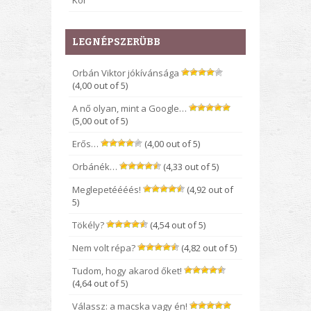
Kor
LEGNÉPSZERÜBB
Orbán Viktor jókívánsága
(4,00 out of 5)
A nő olyan, mint a Google…
(5,00 out of 5)
Erős…
(4,00 out of 5)
Orbánék…
(4,33 out of 5)
Meglepetéééés!
(4,92 out of
5)
Tökély?
(4,54 out of 5)
Nem volt répa?
(4,82 out of 5)
Tudom, hogy akarod őket!
(4,64 out of 5)
Válassz: a macska vagy én!