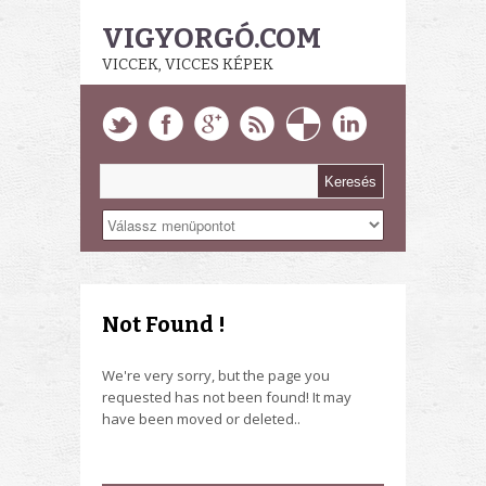
VIGYORGÓ.COM
VICCEK, VICCES KÉPEK
Not Found !
We're very sorry, but the page you
requested has not been found! It may
have been moved or deleted..