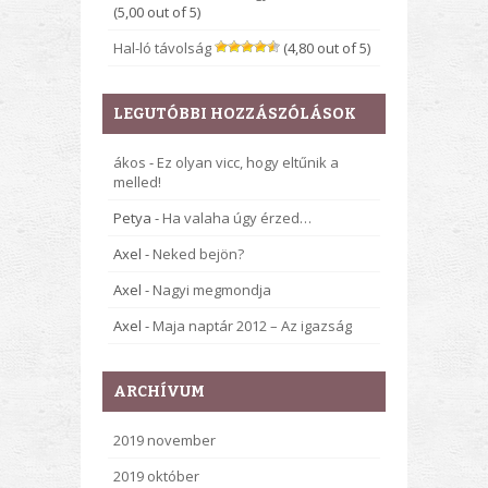
(5,00 out of 5)
Hal-ló távolság
(4,80 out of 5)
LEGUTÓBBI HOZZÁSZÓLÁSOK
ákos
-
Ez olyan vicc, hogy eltűnik a
melled!
Petya
-
Ha valaha úgy érzed…
Axel
-
Neked bejön?
Axel
-
Nagyi megmondja
Axel
-
Maja naptár 2012 – Az igazság
ARCHÍVUM
2019 november
2019 október