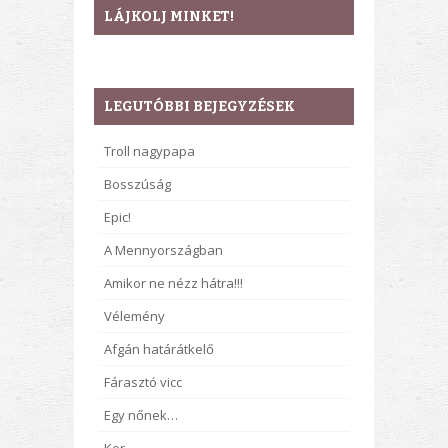
LÁJKOLJ MINKET!
LEGUTÓBBI BEJEGYZÉSEK
Troll nagypapa
Bosszúság
Epic!
A Mennyországban
Amikor ne nézz hátra!!!
Vélemény
Afgán határátkelő
Fárasztó vicc
Egy nőnek…