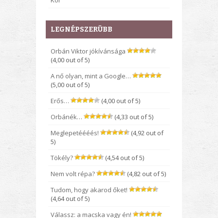
Kor
LEGNÉPSZERÜBB
Orbán Viktor jókívánsága
(4,00 out of 5)
A nő olyan, mint a Google…
(5,00 out of 5)
Erős…
(4,00 out of 5)
Orbánék…
(4,33 out of 5)
Meglepetéééés!
(4,92 out of
5)
Tökély?
(4,54 out of 5)
Nem volt répa?
(4,82 out of 5)
Tudom, hogy akarod őket!
(4,64 out of 5)
Válassz: a macska vagy én!