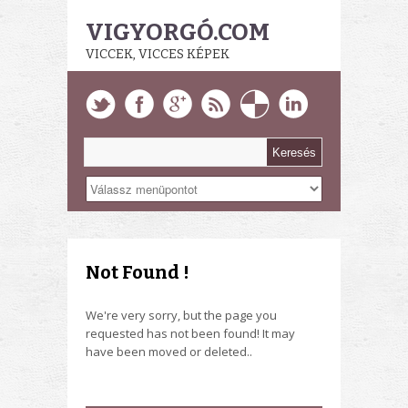
VIGYORGÓ.COM
VICCEK, VICCES KÉPEK
Not Found !
We're very sorry, but the page you
requested has not been found! It may
have been moved or deleted..